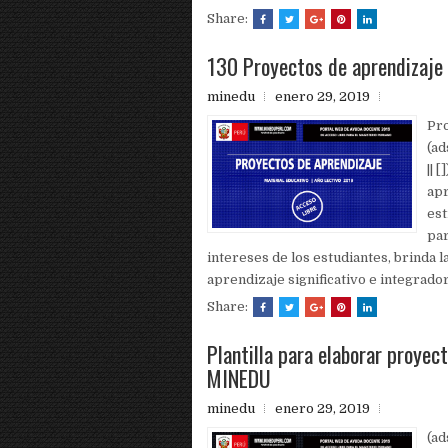
Share:
130 Proyectos de aprendizaje
minedu
enero 29, 2019
Pr
(a
|| 
apr
est
par
intereses de los estudiantes, brinda 
aprendizaje significativo e integrado
Share:
Plantilla para elaborar proyect
MINEDU
minedu
enero 29, 2019
(a