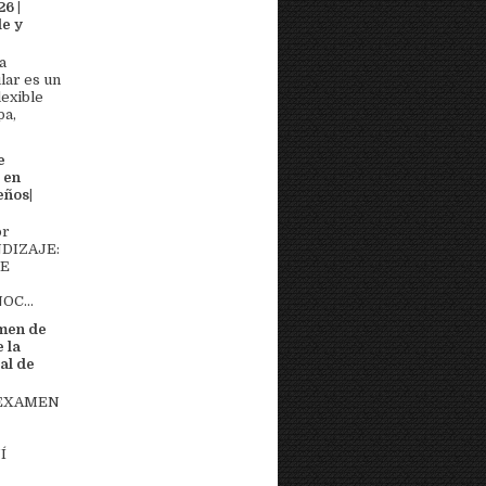
6 |
e y
a
lar es un
lexible
pa,
e
 en
eños|
or
DIZAJE:
DE
OC...
men de
 la
al de
 EXAMEN
Í