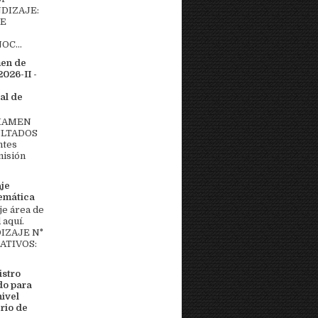
DIZAJE:
DE
OC...
men de
026-II -
al de
EXAMEN
ULTADOS
ntes
misión
aje
temática
je área de
aquí.
IZAJE N°
MATIVOS:
stro
do para
nivel
rio de