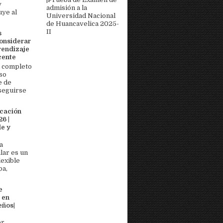
y
admisión a la
uye al
Universidad Nacional
de Huancavelica 2025-
II
s
onsiderar
rendizaje
cente
 completo
so
e de
seguirse
icación
6 |
e y
a
lar es un
lexible
pa,
e
 en
eños|
or