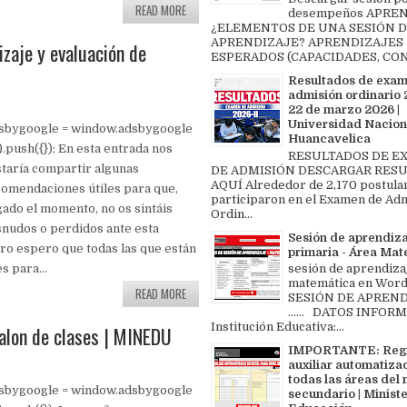
READ MORE
desempeños APREN
¿ELEMENTOS DE UNA SESIÓN 
APRENDIZAJE? APRENDIZAJES
izaje y evaluación de
ESPERADOS (CAPACIDADES, CON
Resultados de exa
admisión ordinario 2
22 de marzo 2026 |
Universidad Nacion
dsbygoogle = window.adsbygoogle
Huancavelica
[]).push({}); En esta entrada nos
RESULTADOS DE 
taría compartir algunas
DE ADMISIÓN DESCARGAR RES
AQUÍ Alrededor de 2,170 postula
omendaciones útiles para que,
participaron en el Examen de Ad
gado el momento, no os sintáis
Ordin...
nudos o perdidos ante esta
Sesión de aprendiz
ero espero que todas las que están
primaria - Área Ma
s para...
sesión de aprendiza
matemática en Word 
READ MORE
SESIÓN DE APREND
...... DATOS INFOR
Institución Educativa:...
alon de clases | MINEDU
IMPORTANTE: Regi
auxiliar automatiza
todas las áreas del 
dsbygoogle = window.adsbygoogle
secundario | Ministe