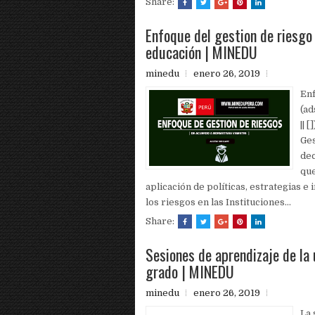
Share:
Enfoque del gestion de riesgo
educación | MINEDU
minedu
enero 26, 2019
Enf
(a
|| 
Ges
dec
que
aplicación de políticas, estrategias e
los riesgos en las Instituciones...
Share:
Sesiones de aprendizaje de la 
grado | MINEDU
minedu
enero 26, 2019
La 