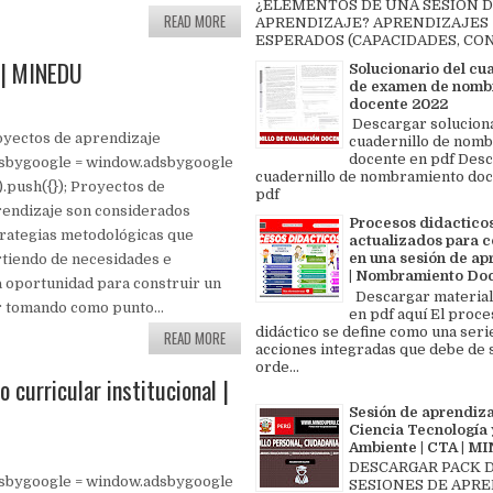
¿ELEMENTOS DE UNA SESIÓN 
READ MORE
APRENDIZAJE? APRENDIZAJES
ESPERADOS (CAPACIDADES, CON
 | MINEDU
Solucionario del cu
de examen de nomb
docente 2022
Descargar solucion
oyectos de aprendizaje
cuadernillo de nom
docente en pdf Des
dsbygoogle = window.adsbygoogle
cuadernillo de nombramiento doc
[]).push({}); Proyectos de
pdf
endizaje son considerados
Procesos didactico
rategias metodológicas que
actualizados para c
en una sesión de ap
tiendo de necesidades e
| Nombramiento Do
la oportunidad para construir un
Descargar material
r tomando como punto...
en pdf aquí El proce
didáctico se define como una seri
READ MORE
acciones integradas que debe de 
orde...
o curricular institucional |
Sesión de aprendiza
Ciencia Tecnología 
Ambiente | CTA | 
DESCARGAR PACK 
dsbygoogle = window.adsbygoogle
SESIONES DE APR