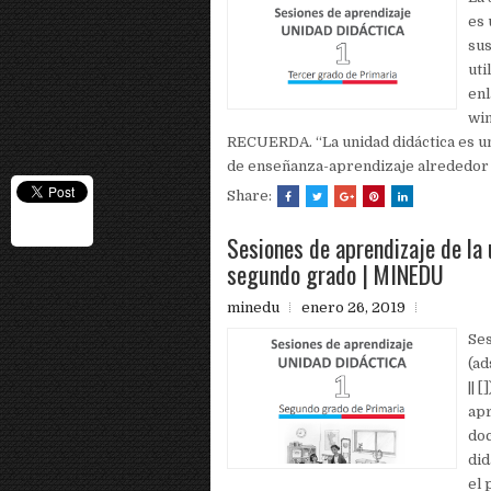
es 
sus
uti
enl
win
RECUERDA. “La unidad didáctica es un
de enseñanza-aprendizaje alrededor d
Share:
Sesiones de aprendizaje de la 
segundo grado | MINEDU
minedu
enero 26, 2019
Ses
(a
|| 
apr
do
did
el 