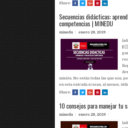
Share:
Secuencias didácticas: aprend
competencias | MINEDU
minedu
enero 28, 2019
(a
|| 
gus
rec
lle
des
misión. No están todas las que son, p
en esta entrada sí sean, al menos, útile
Share:
10 consejos para manejar tu s
minedu
enero 28, 2019
(a