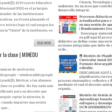
Ciencia, Tecnología 
[]).push({}); El Proyecto Educativo
Ambiente. Es un área que contrib
titucional (PEI) es el principio
desarrollo integral...
enador de las instituciones
Procesos didactico
cativas, en él está plasmado el
actualizados para c
en una sesión de ap
co teórico bajo el cual surgen los
| Nombramiento Do
 la "Visión" de la Institución, es
Descargar material
en pdf aquí El proce
didáctico se define como una seri
READ MORE
acciones integradas que debe de 
orde...
r la clase | MINEDU
📕 Modelo de Planif
Curricular Anual 202
Formato descargabl
editable.
námicas de motivación
DESCARGAR AQUÍ L
dsbygoogle = window.adsbygoogle
planificación curricu
[]).push({}); Motivar a tus alumnos
proceso sistemático, reflexivo y f
mediante el cual el docente antici
clase es posible. No hay nada más
organiz...
tificante para un docente que
Modelo de Sesión d
seguir captar la atención, la
Aprendizaje basado
os cuando impartes una sesión
enfoques y desemp
DCN 2019|MINEDU
que...
Descargar sesión p