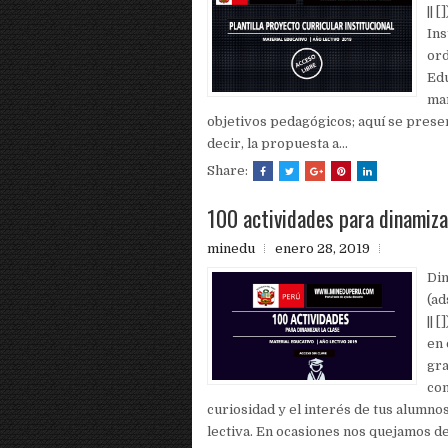
|| 
Ins
ord
Edu
mar
objetivos pedagógicos; aquí se presenta
decir, la propuesta a...
Share:
100 actividades para dinamiza
minedu
enero 28, 2019
Di
(a
|| 
en 
gra
con
curiosidad y el interés de tus alumn
lectiva. En ocasiones nos quejamos de 