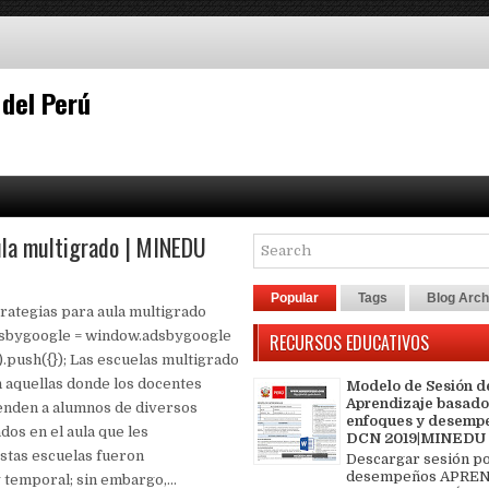
 del Perú
ula multigrado | MINEDU
Popular
Tags
Blog Arch
rategias para aula multigrado
dsbygoogle = window.adsbygoogle
RECURSOS EDUCATIVOS
[]).push({}); Las escuelas multigrado
 aquellas donde los docentes
Modelo de Sesión d
Aprendizaje basado
enden a alumnos de diversos
enfoques y desemp
dos en el aula que les
DCN 2019|MINEDU
stas escuelas fueron
Descargar sesión p
desempeños APREN
temporal; sin embargo,...