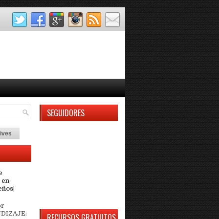
SEGUIDORES
ives
e
 en
eños|
or
DIZAJE:
RECURSOS GRATUITOS