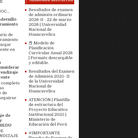
DE
Resultados de examen
OC...
de admisión ordinario
adernillo
2026-II - 22 de marzo
ramiento
2026 | Universidad
Nacional de
Huancavelica
ario de
bramiento
📕 Modelo de
cargar
Planificación
ente en
Curricular Anual 2026
| Formato descargable
s
y editable.
onsiderar
Resultados del Examen
rendizaje
de Admisión 2025- II
cente
de la Universidad
 completo
Nacional de
so
Huancavelica
e de
seguirse
ATENCIÓN | Plantilla
de estructura del
Proyecto Educativo
Institucional 2025 |
je de
Ministerio de
y
Educación del Perú
MINEDU
DE
#IMPORTANTE
ENDIZAJE
|Prueba de Examen de