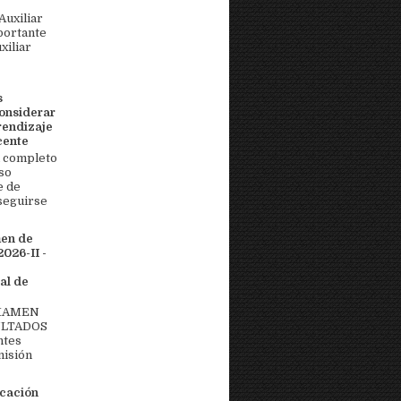
uxiliar
portante
xiliar
s
onsiderar
rendizaje
cente
 completo
so
e de
seguirse
men de
026-II -
al de
EXAMEN
ULTADOS
ntes
misión
icación