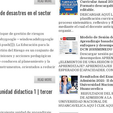
READ MORE
Curricular Anual 202
Formato descargabl
editable.
 de desastres en el sector
DESCARGAR AQUÍ L
planificación curricu
proceso sistemático, reflexivo y f
mediante el cual el docente antici
organiz...
oque de gestión de riesgos
Modelo de Sesión d
dsbygoogle = window.adsbygoogle
Aprendizaje basado
[]).push({}); La Educación para la
enfoques y desemp
DCN 2019|MINEDU
tión del Riesgo es un conjunto de
Descargar sesión p
isiones y acciones pedagógicas
desempeños APREN
 conducen al planeamiento y la
¿ELEMENTOS DE UNA SESIÓN 
APRENDIZAJE? APRENDIZAJES
 instrumentos, orientados a reducir
ESPERADOS (CAPACIDADES, CON
Resultados del Exa
READ MORE
Admisión 2025- II de
Universidad Nacion
Huancavelica
unidad didactica 1 | tercer
RESULTADOS DEL
DE ADMISION A LA
UNIVERSIDAD NACIONAL DE
HUANCAVELICA AQU Í CLIK AQU
siguiente unidad de aprendizaje