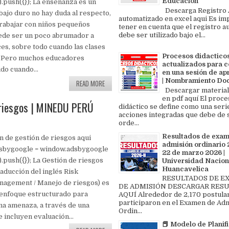
Educación
[]).push({}); La enseñanza es un
Descarga Registro A
bajo duro no hay duda al respecto,
automatizado en excel aqui Es im
rabajar con niños pequeños
tener en cuenta que el registro au
debe ser utilizado bajo el...
ede ser un poco abrumador a
es, sobre todo cuando las clases
Procesos didactico
. Pero muchos educadores
actualizados para c
do cuando...
en una sesión de ap
| Nombramiento Do
READ MORE
Descargar material
en pdf aquí El proce
 riesgos | MINEDU PERÚ
didáctico se define como una seri
acciones integradas que debe de 
orde...
Resultados de exa
n de gestión de riesgos aqui
admisión ordinario 2
dsbygoogle = window.adsbygoogle
22 de marzo 2026 |
[]).push({}); La Gestión de riesgos
Universidad Nacion
Huancavelica
aducción del inglés Risk
RESULTADOS DE 
agement / Manejo de riesgos) es
DE ADMISIÓN DESCARGAR RES
enfoque estructurado para
AQUÍ Alrededor de 2,170 postula
participaron en el Examen de Ad
na amenaza, a través de una
Ordin...
 incluyen evaluación...
📕 Modelo de Planif