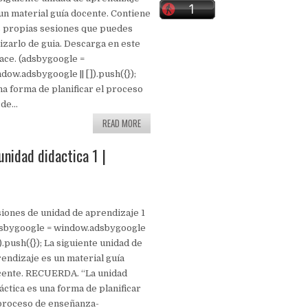
un material guía docente. Contiene
 propias sesiones que puedes
lizarlo de guia. Descarga en este
ace. (adsbygoogle =
dow.adsbygoogle || []).push({});
a forma de planificar el proceso
e...
READ MORE
unidad didactica 1 |
iones de unidad de aprendizaje 1
dsbygoogle = window.adsbygoogle
[]).push({}); La siguiente unidad de
endizaje es un material guía
cente. RECUERDA. “La unidad
áctica es una forma de planificar
proceso de enseñanza-