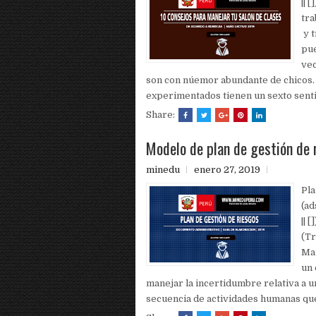
|| 
tra
y t
pu
vec
son con núemor abundante de chicos
experimentados tienen un sexto senti
Share:
Modelo de plan de gestión de
minedu
enero 27, 2019
Pla
(a
|| 
(Tr
Man
un 
manejar la incertidumbre relativa a u
secuencia de actividades humanas que