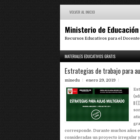
VOLVER AL INICIO
Ministerio de Educación
Recursos Educativos para el Docente
MATERIALES EDUCATIVOS GRATIS
Estrategias de trabajo para a
minedu
enero 29, 2019
Est
(a
|| 
son
ati
gra
corresponde. Durante muchos años e
consideradas un proyecto irregular y 