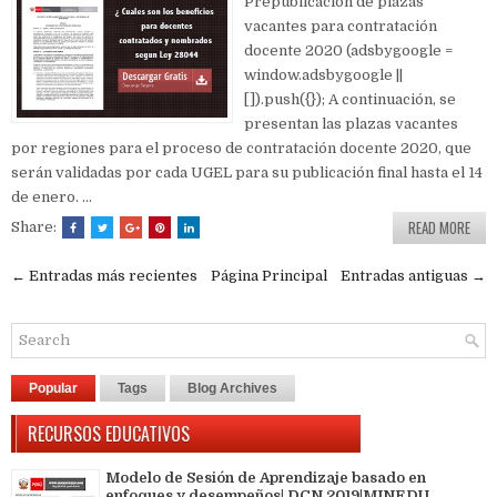
Prepublicación de plazas
vacantes para contratación
docente 2020 (adsbygoogle =
window.adsbygoogle ||
[]).push({}); A continuación, se
presentan las plazas vacantes
por regiones para el proceso de contratación docente 2020, que
serán validadas por cada UGEL para su publicación final hasta el 14
de enero. ...
READ MORE
Share:
← Entradas más recientes
Página Principal
Entradas antiguas →
Popular
Tags
Blog Archives
RECURSOS EDUCATIVOS
Modelo de Sesión de Aprendizaje basado en
enfoques y desempeños| DCN 2019|MINEDU