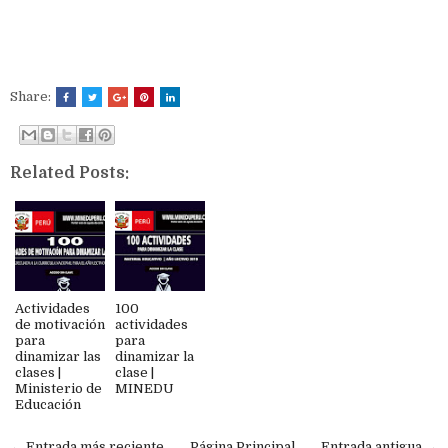
Share:
Related Posts:
Actividades
100
de motivación
actividades
para
para
dinamizar las
dinamizar la
clases |
clase |
Ministerio de
MINEDU
Educación
← Entrada más reciente
Página Principal
Entrada antigua →