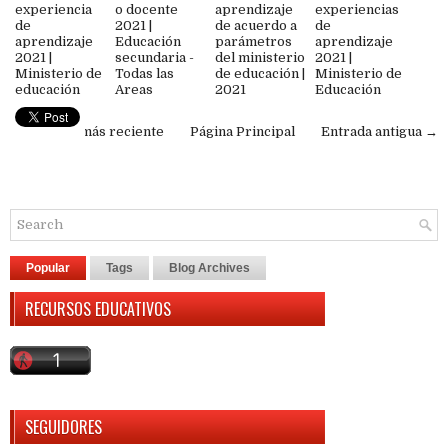
experiencia
o docente
aprendizaje
experiencias
de
2021 |
de acuerdo a
de
aprendizaje
Educación
parámetros
aprendizaje
2021 |
secundaria -
del ministerio
2021 |
Ministerio de
Todas las
de educación |
Ministerio de
educación
Areas
2021
Educación
← Entrada más reciente
Página Principal
Entrada antigua →
Popular
Tags
Blog Archives
RECURSOS EDUCATIVOS
SEGUIDORES