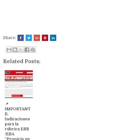
Share:
Related Posts:
📌
IMPORTANT
E:
Indicaciones
para la
rúbrica EBR
/EBA
“Propicia un