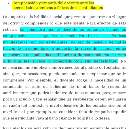
Comprensión y empatía del docente ante las
necesidades afectivas o físicas de los estudiantes
La empatía es la habilidad social que permite “ponerse en el lugar
del otro” y comprender lo que este siente. Para efectos de esta
rúbrica,
se considera que el docente es empático cuando es
comprensivo o acoge las necesidades físicas o afectivas
manifestadas por los estudiantes, ya sea de manera verbal (a
través de un comentario) o no verbal (a través de acciones como
un abrazo o una palmada en el hombro), demostrando estar atento
a lo que les sucede y conectado con sus necesidades.
No
necesariamente implica siempre acceder al pedido del estudiante,
sino que, en ocasiones, puede ser suficiente expresar que se le
comprende. Por ejemplo, el docente acoge la necesidad de un
estudiante si, ante su solicitud de ir al baño, le responde
amablemente que podrá ir dentro de unos minutos, porque hace
poco ya acudió. Cabe señalar que las respuestas deben evaluarse
en razón del contexto y nivel educativo de los estudiantes: en el
nivel Inicial, por ejemplo, se considera falta de empatía impedir
que el estudiante vaya al baño cuando lo solicita o lo desea.
Para efectos de esta rúbrica, decimos que un estudiante muestra