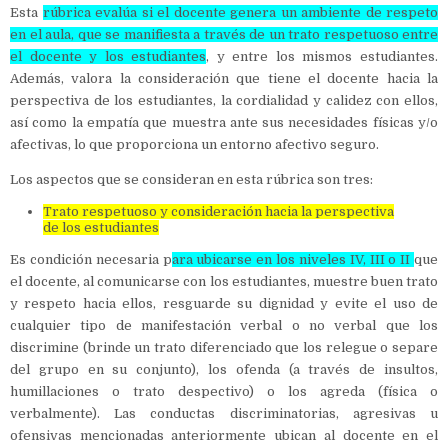
Esta
rúbrica evalúa si el docente genera un ambiente de respeto
en el aula, que se manifiesta a través de un trato respetuoso entre
el docente y los estudiantes
, y entre los mismos estudiantes.
Además, valora la consideración que tiene el docente hacia la
perspectiva de los estudiantes, la cordialidad y calidez con ellos,
así como la empatía que muestra ante sus necesidades físicas y/o
afectivas, lo que proporciona un entorno afectivo seguro.
Los aspectos que se consideran en esta rúbrica son tres:
Trato respetuoso y consideración hacia la perspectiva
de los estudiantes
Es condición necesaria p
ara ubicarse en los niveles IV, III o II
que
el docente, al comunicarse con los estudiantes, muestre buen trato
y respeto hacia ellos, resguarde su dignidad y evite el uso de
cualquier tipo de manifestación verbal o no verbal que los
discrimine (brinde un trato diferenciado que los relegue o separe
del grupo en su conjunto), los ofenda (a través de insultos,
humillaciones o trato despectivo) o los agreda (física o
verbalmente). Las conductas discriminatorias, agresivas u
ofensivas mencionadas anteriormente ubican al docente en el