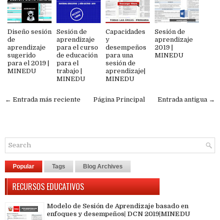
Diseño sesión
Sesión de
Capacidades
Sesión de
de
aprendizaje
y
aprendizaje
aprendizaje
para el curso
desempeños
2019 |
sugerido
de educación
para una
MINEDU
para el 2019 |
para el
sesión de
MINEDU
trabajo |
aprendizaje|
MINEDU
MINEDU
← Entrada más reciente
Página Principal
Entrada antigua →
Popular
Tags
Blog Archives
RECURSOS EDUCATIVOS
Modelo de Sesión de Aprendizaje basado en
enfoques y desempeños| DCN 2019|MINEDU