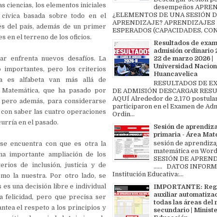
as ciencias, los elementos iniciales
desempeños APREN
¿ELEMENTOS DE UNA SESIÓN 
cívica basada sobre todo en el
APRENDIZAJE? APRENDIZAJES
es del país, además de un primer
ESPERADOS (CAPACIDADES, CON
s en el terreno de los oficios.
Resultados de exa
admisión ordinario 2
ar enfrenta nuevos desafíos. La
22 de marzo 2026 |
Universidad Nacion
o importantes, pero los criterios
Huancavelica
a es alfabeta van más allá de
RESULTADOS DE 
 Matemática, que ha pasado por
DE ADMISIÓN DESCARGAR RES
AQUÍ Alrededor de 2,170 postula
 pero además, para considerarse
participaron en el Examen de Ad
con saber las cuatro operaciones
Ordin...
curría en el pasado.
Sesión de aprendiz
primaria - Área Ma
sesión de aprendiza
 se encuentra con que es otra la
matemática en Word 
na importante ampliación de los
SESIÓN DE APREND
rios de inclusión, justicia y de
...... DATOS INFOR
Institución Educativa:...
mo la nuestra. Por otro lado, se
 es una decisión libre e individual
IMPORTANTE: Regi
auxiliar automatiza
a felicidad, pero que precisa ser
todas las áreas del 
antea el respeto a los principios y
secundario | Ministe