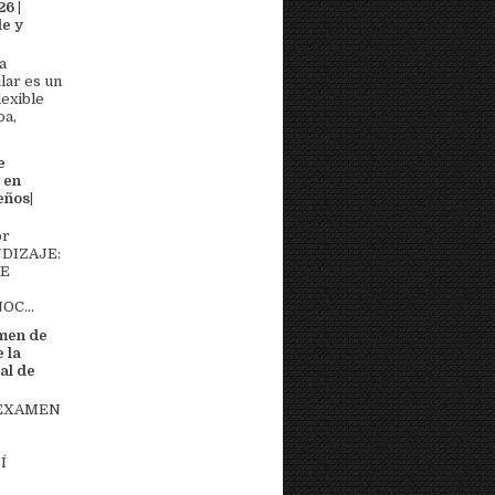
6 |
e y
a
lar es un
lexible
pa,
e
 en
eños|
or
DIZAJE:
DE
OC...
men de
 la
al de
 EXAMEN
Í