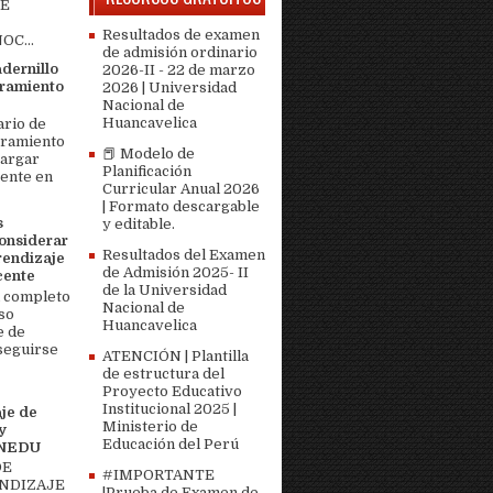
DE
Resultados de examen
OC...
de admisión ordinario
adernillo
2026-II - 22 de marzo
ramiento
2026 | Universidad
Nacional de
Huancavelica
ario de
bramiento
📕 Modelo de
cargar
Planificación
ente en
Curricular Anual 2026
| Formato descargable
s
y editable.
onsiderar
Resultados del Examen
rendizaje
de Admisión 2025- II
cente
de la Universidad
 completo
Nacional de
so
Huancavelica
e de
seguirse
ATENCIÓN | Plantilla
de estructura del
Proyecto Educativo
Institucional 2025 |
je de
Ministerio de
y
Educación del Perú
MINEDU
DE
#IMPORTANTE
ENDIZAJE
|Prueba de Examen de