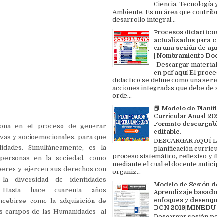
Ciencia, Tecnología 
Ambiente. Es un área que contrib
desarrollo integral...
Procesos didactico
actualizados para c
en una sesión de ap
| Nombramiento Do
Descargar material
en pdf aquí El proce
didáctico se define como una seri
acciones integradas que debe de 
orde...
📕 Modelo de Planif
Curricular Anual 202
Formato descargabl
ona en el proceso de generar
editable.
ivas y socioemocionales, para que
DESCARGAR AQUÍ L
idades. Simultáneamente, es la
planificación curricu
proceso sistemático, reflexivo y f
 personas en la sociedad, como
mediante el cual el docente antici
eres y ejercen sus derechos con
organiz...
la diversidad de identidades
Modelo de Sesión d
s. Hasta hace cuarenta años
Aprendizaje basado
enfoques y desemp
cebirse como la adquisición de
DCN 2019|MINEDU
os campos de las Humanidades -al
Descargar sesión p