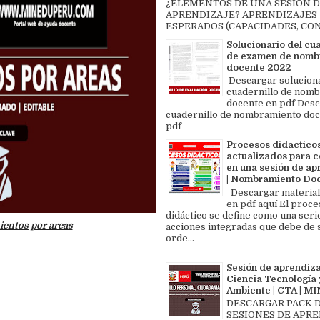
¿ELEMENTOS DE UNA SESIÓN 
APRENDIZAJE? APRENDIZAJES
ESPERADOS (CAPACIDADES, CON
Solucionario del cu
de examen de nomb
docente 2022
Descargar solucion
cuadernillo de nom
docente en pdf Des
cuadernillo de nombramiento doc
pdf
Procesos didactico
actualizados para c
en una sesión de ap
| Nombramiento Do
Descargar material
en pdf aquí El proce
didáctico se define como una seri
entos por areas
acciones integradas que debe de 
orde...
Sesión de aprendiza
Ciencia Tecnología 
Ambiente | CTA | 
DESCARGAR PACK 
SESIONES DE APR