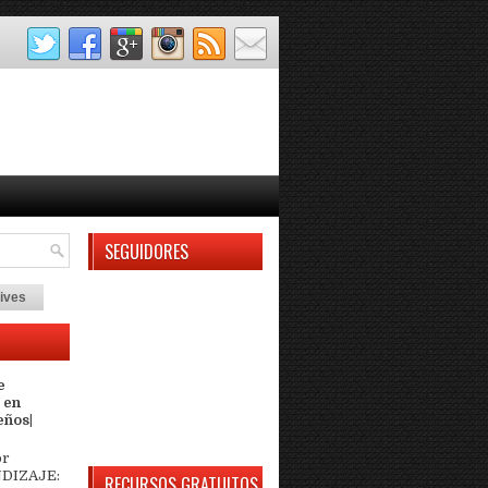
SEGUIDORES
ives
e
 en
eños|
or
DIZAJE:
RECURSOS GRATUITOS