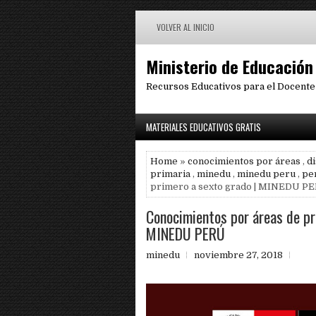
VOLVER AL INICIO
Ministerio de Educación
Recursos Educativos para el Docente
MATERIALES EDUCATIVOS GRATIS
Home
»
conocimientos por áreas
,
d
primaria
,
minedu
,
minedu peru
,
pe
primero a sexto grado | MINEDU P
Conocimientos por áreas de pr
MINEDU PERÚ
minedu
noviembre 27, 2018