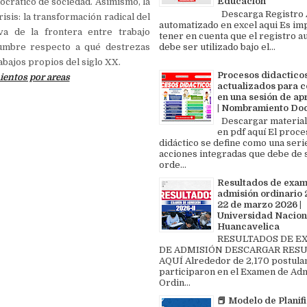
Educación
crático de sociedad. Asimismo, la
Descarga Registro A
isis: la transformación radical del
automatizado en excel aqui Es im
iva de la frontera entre trabajo
tener en cuenta que el registro au
debe ser utilizado bajo el...
idumbre respecto a qué destrezas
abajos propios del siglo XX.
Procesos didactico
entos por areas
actualizados para c
en una sesión de ap
| Nombramiento Do
Descargar material
en pdf aquí El proce
didáctico se define como una seri
acciones integradas que debe de 
orde...
Resultados de exa
admisión ordinario 2
22 de marzo 2026 |
Universidad Nacion
Huancavelica
RESULTADOS DE 
DE ADMISIÓN DESCARGAR RES
AQUÍ Alrededor de 2,170 postula
participaron en el Examen de Ad
Ordin...
📕 Modelo de Planif