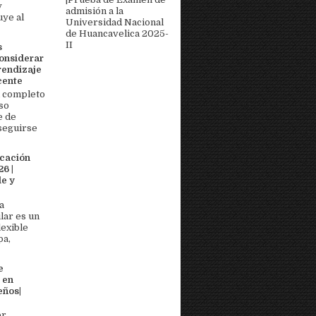
y
admisión a la
uye al
Universidad Nacional
de Huancavelica 2025-
II
s
onsiderar
rendizaje
cente
 completo
so
e de
seguirse
icación
6 |
e y
a
lar es un
lexible
pa,
e
 en
eños|
or