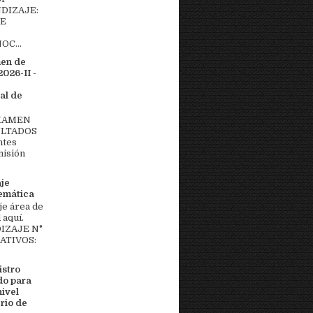
DIZAJE:
DE
OC...
men de
026-II -
al de
EXAMEN
ULTADOS
ntes
misión
aje
temática
je área de
aquí.
IZAJE N°
MATIVOS:
stro
do para
nivel
rio de