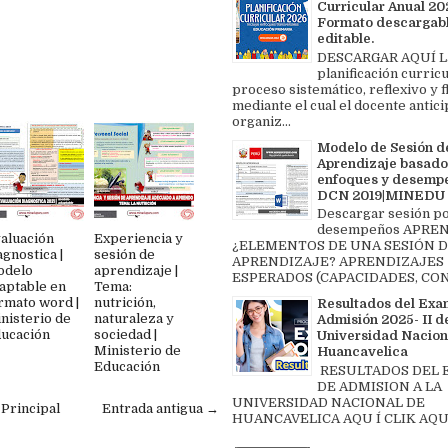
Curricular Anual 202
Formato descargabl
editable.
DESCARGAR AQUÍ L
planificación curricu
proceso sistemático, reflexivo y f
mediante el cual el docente antici
organiz...
Modelo de Sesión d
Aprendizaje basado
enfoques y desemp
DCN 2019|MINEDU
Descargar sesión p
desempeños APREN
aluación
Experiencia y
¿ELEMENTOS DE UNA SESIÓN 
agnostica |
sesión de
APRENDIZAJE? APRENDIZAJES
odelo
aprendizaje |
ESPERADOS (CAPACIDADES, CON
aptable en
Tema:
rmato word |
nutrición,
Resultados del Exa
nisterio de
naturaleza y
Admisión 2025- II de
ucación
sociedad |
Universidad Nacion
Ministerio de
Huancavelica
Educación
RESULTADOS DEL
DE ADMISION A LA
UNIVERSIDAD NACIONAL DE
 Principal
Entrada antigua →
HUANCAVELICA AQU Í CLIK AQU