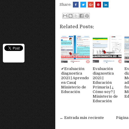
Share:
Related Posts:
✔Evaluación
Evaluación
Ev
diagnostica
diagnostica
di
2021 | Aprendo
2021 |
M
en Casa|
Educación
ad
Ministerio de
Primaria | ¿
fo
Educación
Cómo soy? |
Mi
Ministerio de
Ed
Educación
← Entrada más reciente
Página