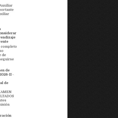
uxiliar
portante
xiliar
s
onsiderar
rendizaje
cente
 completo
so
e de
seguirse
men de
026-II -
al de
EXAMEN
ULTADOS
ntes
misión
icación