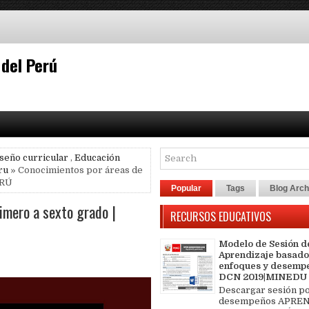
 del Perú
iseño curricular
,
Educación
ru
» Conocimientos por áreas de
ERÚ
Popular
Tags
Blog Arch
imero a sexto grado |
RECURSOS EDUCATIVOS
Modelo de Sesión d
Aprendizaje basado
enfoques y desemp
DCN 2019|MINEDU
Descargar sesión p
desempeños APREN