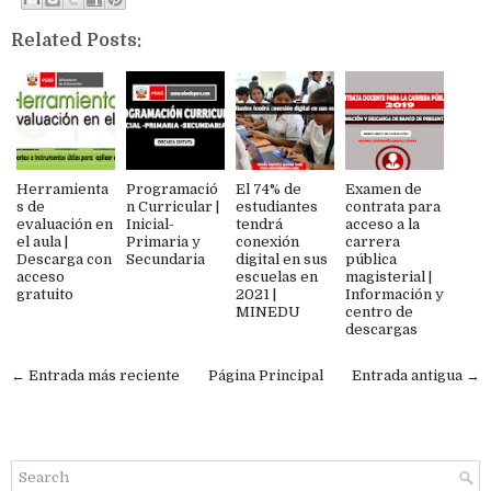
Related Posts:
Herramienta
Programació
El 74% de
Examen de
s de
n Curricular |
estudiantes
contrata para
evaluación en
Inicial-
tendrá
acceso a la
el aula |
Primaria y
conexión
carrera
Descarga con
Secundaria
digital en sus
pública
acceso
escuelas en
magisterial |
gratuito
2021 |
Información y
MINEDU
centro de
descargas
← Entrada más reciente
Página Principal
Entrada antigua →