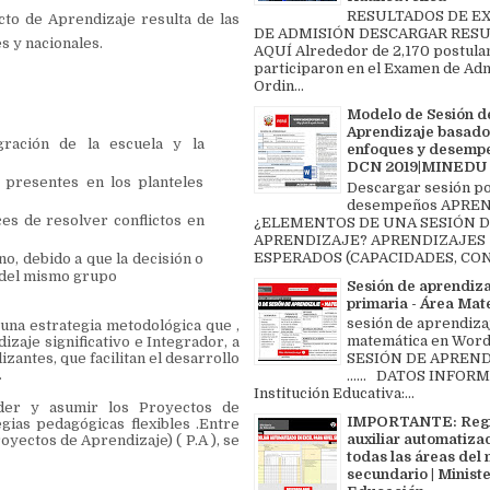
RESULTADOS DE 
to de Aprendizaje resulta de las
DE ADMISIÓN DESCARGAR RES
s y nacionales.
AQUÍ Alrededor de 2,170 postula
participaron en el Examen de Ad
Ordin...
Modelo de Sesión d
Aprendizaje basado
gración de la escuela y la
enfoques y desemp
DCN 2019|MINEDU
 presentes en los planteles
Descargar sesión p
desempeños APREN
s de resolver conflictos en
¿ELEMENTOS DE UNA SESIÓN 
APRENDIZAJE? APRENDIZAJES
ESPERADOS (CAPACIDADES, CON
, debido a que la decisión o
a del mismo grupo
Sesión de aprendiz
primaria - Área Ma
sesión de aprendiza
 una estrategia metodológica que ,
matemática en Word 
zaje significativo e Integrador, a
izantes, que facilitan el desarrollo
SESIÓN DE APREND
.
...... DATOS INFOR
Institución Educativa:...
der y asumir los Proyectos de
IMPORTANTE: Regi
gias pedagógicas flexibles .Entre
auxiliar automatiza
oyectos de Aprendizaje) ( P.A ), se
todas las áreas del 
secundario | Ministe