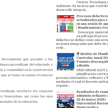
Ciencia, Tecnología 
Ambiente. Es un área que contrib
desarrollo integral...
Procesos didactico
actualizados para c
en una sesión de ap
| Nombramiento Do
Descargar material
en pdf aquí El proce
didáctico se define como una seri
acciones integradas que debe de 
orde...
📕 Modelo de Planif
Curricular Anual 202
 herramienta que permite a los
Formato descargabl
eñanza aprendizaje del educando y
editable.
lia y comunidad en la construcción
DESCARGAR AQUÍ L
planificación curricu
 que se toma en cuenta el entorno
proceso sistemático, reflexivo y f
mediante el cual el docente antici
organiz...
endizaje involucra los espacios
Resultados de exa
admisión ordinario 2
o Venezolano, así como los ejes
22 de marzo 2026 |
mentales de la educación.
Universidad Nacion
Huancavelica