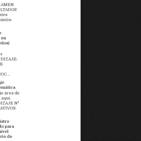
EXAMEN
ULTADOS
ntes
misión
e
 en
eños|
or
DIZAJE:
DE
OC...
aje
temática
je área de
aquí.
IZAJE N°
MATIVOS:
stro
do para
nivel
rio de