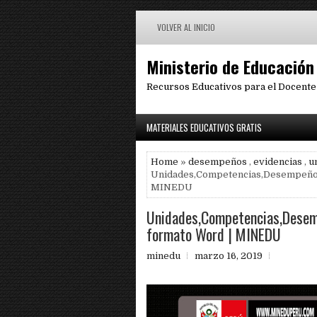
VOLVER AL INICIO
Ministerio de Educación
Recursos Educativos para el Docente
MATERIALES EDUCATIVOS GRATIS
Home
»
desempeños
,
evidencias
,
u
Unidades,Competencias,Desempeños 
MINEDU
Unidades,Competencias,Desem
formato Word | MINEDU
minedu
marzo 16, 2019