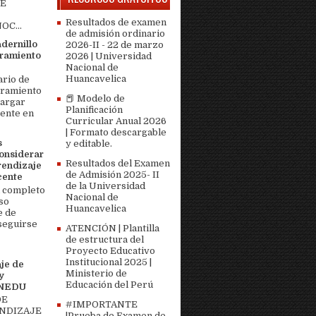
DE
Resultados de examen
OC...
de admisión ordinario
adernillo
2026-II - 22 de marzo
ramiento
2026 | Universidad
Nacional de
Huancavelica
ario de
bramiento
📕 Modelo de
cargar
Planificación
ente en
Curricular Anual 2026
| Formato descargable
s
y editable.
onsiderar
Resultados del Examen
rendizaje
de Admisión 2025- II
cente
de la Universidad
 completo
Nacional de
so
Huancavelica
e de
seguirse
ATENCIÓN | Plantilla
de estructura del
Proyecto Educativo
Institucional 2025 |
je de
Ministerio de
y
Educación del Perú
MINEDU
DE
#IMPORTANTE
ENDIZAJE
|Prueba de Examen de