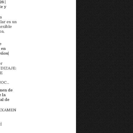
6 |
e y
a
lar es un
lexible
pa,
e
 en
eños|
or
DIZAJE:
DE
OC...
men de
 la
al de
 EXAMEN
Í