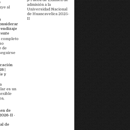
y
admisión a la
uye al
Universidad Nacional
de Huancavelica 2025-
II
s
onsiderar
rendizaje
cente
 completo
so
e de
seguirse
icación
6 |
e y
a
lar es un
lexible
pa,
men de
026-II -
al de