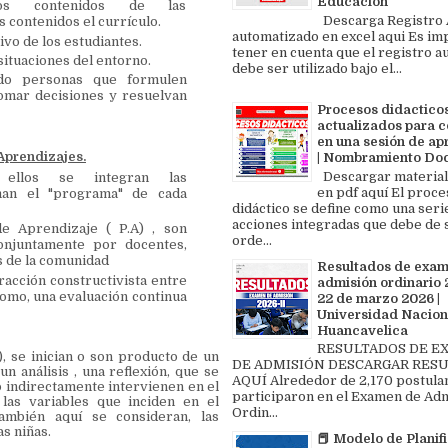
Educación
los contenidos de las
Descarga Registro A
s contenidos el currículo.
automatizado en excel aqui Es im
ivo de los estudiantes.
tener en cuenta que el registro au
situaciones del entorno.
debe ser utilizado bajo el...
ndo personas que formulen
omar decisiones y resuelvan
Procesos didactico
actualizados para c
en una sesión de ap
Aprendizajes.
| Nombramiento Do
Descargar material
ellos se integran las
en pdf aquí El proce
man el "programa" de cada
didáctico se define como una seri
acciones integradas que debe de 
e Aprendizaje ( P.A) , son
orde...
onjuntamente por docentes,
s de la comunidad
Resultados de exa
eracción constructivista entre
admisión ordinario 2
como, una evaluación continua
22 de marzo 2026 |
Universidad Nacion
Huancavelica
RESULTADOS DE 
, se inician o son producto de un
DE ADMISIÓN DESCARGAR RES
un análisis , una reflexión, que se
AQUÍ Alrededor de 2,170 postula
o indirectamente intervienen en el
participaron en el Examen de Ad
las variables que inciden en el
Ordin...
ambién aquí se consideran, las
as niñas.
📕 Modelo de Planif