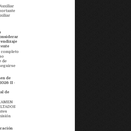
uxiliar
portante
xiliar
s
onsiderar
rendizaje
cente
 completo
so
e de
seguirse
men de
026-II -
al de
EXAMEN
ULTADOS
ntes
misión
icación