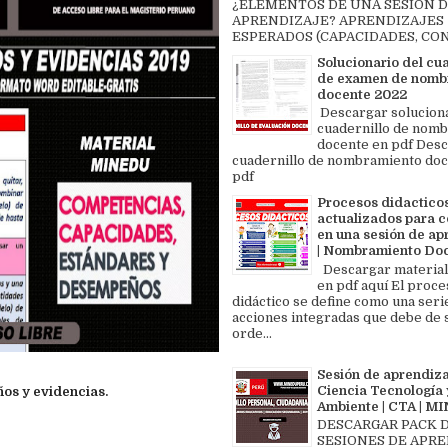
¿ELEMENTOS DE UNA SESIÓN 
APRENDIZAJE? APRENDIZAJES
ESPERADOS (CAPACIDADES, CON
Solucionario del cu
de examen de nomb
docente 2022
Descargar solucion
cuadernillo de nom
docente en pdf Des
cuadernillo de nombramiento doc
pdf
Procesos didactico
actualizados para c
en una sesión de ap
| Nombramiento Do
Descargar material
en pdf aquí El proce
didáctico se define como una seri
acciones integradas que debe de 
orde...
Sesión de aprendiza
Ciencia Tecnología 
s y evidencias.
Ambiente | CTA | 
DESCARGAR PACK 
SESIONES DE APR