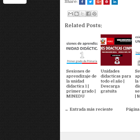
Share:
Related Posts:
Sesiones de
Unidades
Se
aprendizaje de
didacticas para
ap
la unidad
todo el año |
la
didactica 1 |
Descarga
di
primer grado |
gratuita
se
MINEDU
|
← Entrada más reciente
Página