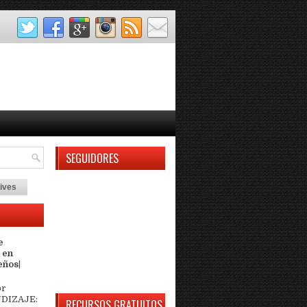
SEGUIDORES
ives
e
 en
eños|
or
DIZAJE:
RECURSOS GRATUITOS