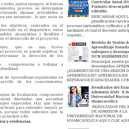
Curricular Anual 202
. y todos juntos siempre, le buscan
Formato descargabl
imientos previos, se determinan
editable.
cturando algunas actividades y
DESCARGAR AQUÍ L
 en ese momento , lo que seria un
planificación curricu
los objetivos, centrados en el
proceso sistemático, reflexivo y f
etectado en el diagnóstico, estos
mediante el cual el docente antici
uables, alcanzables y flexibles (
organiz...
te el desarrollo de el proyecto).
Modelo de Sesión d
Aprendizaje basado
ósito, que es una breve
del proyecto, se puede explicar, lo
enfoques y desemp
eterminar la dirección de los
DCN 2019|MINEDU
Descargar sesión p
o , competencias a trabajar a
desempeños APREN
rofundidad.
¿ELEMENTOS DE UNA SESIÓN 
APRENDIZAJE? APRENDIZAJES
as de Aprendizaje,organizadas en
ESPERADOS (CAPACIDADES, CON
arrollo de los conocimientos,
Resultados del Exa
Admisión 2025- II de
egias de Evaluación, congruentes
Universidad Nacion
encias diseñadas, que permitan
Huancavelica
izajes esperados. Hay que tener
RESULTADOS DEL
cticas( para entender mejor), se
DE ADMISION A LA
ón, porque todos sabemos que, la
UNIVERSIDAD NACIONAL DE
principio a fin.
HUANCAVELICA AQU Í CLIK AQU
s y evidencias.