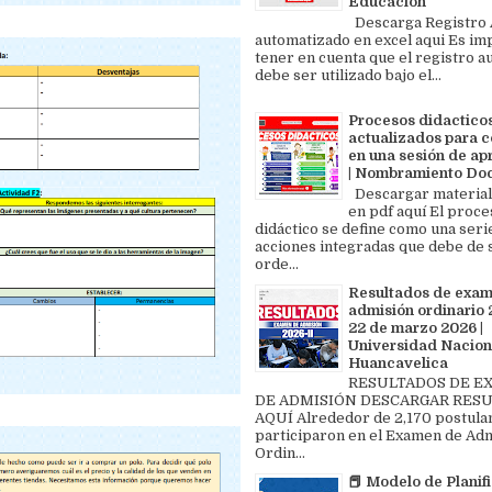
Educación
Descarga Registro A
automatizado en excel aqui Es im
tener en cuenta que el registro au
debe ser utilizado bajo el...
Procesos didactico
actualizados para c
en una sesión de ap
| Nombramiento Do
Descargar material
en pdf aquí El proce
didáctico se define como una seri
acciones integradas que debe de 
orde...
Resultados de exa
admisión ordinario 2
22 de marzo 2026 |
Universidad Nacion
Huancavelica
RESULTADOS DE 
DE ADMISIÓN DESCARGAR RES
AQUÍ Alrededor de 2,170 postula
participaron en el Examen de Ad
Ordin...
📕 Modelo de Planif