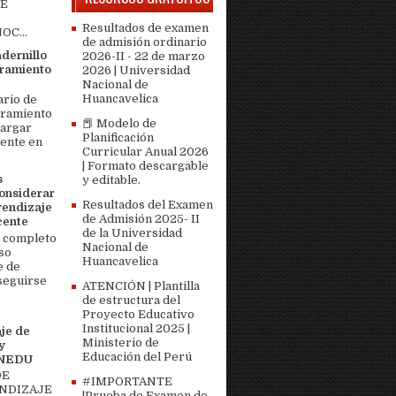
DE
Resultados de examen
OC...
de admisión ordinario
adernillo
2026-II - 22 de marzo
ramiento
2026 | Universidad
Nacional de
Huancavelica
ario de
bramiento
📕 Modelo de
cargar
Planificación
ente en
Curricular Anual 2026
| Formato descargable
s
y editable.
onsiderar
Resultados del Examen
rendizaje
de Admisión 2025- II
cente
de la Universidad
 completo
Nacional de
so
Huancavelica
e de
seguirse
ATENCIÓN | Plantilla
de estructura del
Proyecto Educativo
Institucional 2025 |
je de
Ministerio de
y
Educación del Perú
MINEDU
DE
#IMPORTANTE
ENDIZAJE
|Prueba de Examen de