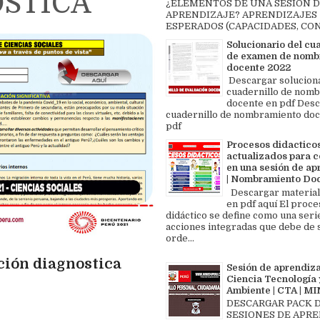
OSTICA
¿ELEMENTOS DE UNA SESIÓN 
APRENDIZAJE? APRENDIZAJES
ESPERADOS (CAPACIDADES, CON
Solucionario del cu
de examen de nomb
docente 2022
Descargar solucion
cuadernillo de nom
docente en pdf Des
cuadernillo de nombramiento doc
pdf
Procesos didactico
actualizados para c
en una sesión de ap
| Nombramiento Do
Descargar material
en pdf aquí El proce
didáctico se define como una seri
acciones integradas que debe de 
orde...
ción diagnostica
Sesión de aprendiza
Ciencia Tecnología 
Ambiente | CTA | 
DESCARGAR PACK 
SESIONES DE APR