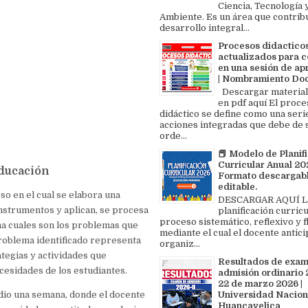
Ciencia, Tecnología 
Ambiente. Es un área que contrib
desarrollo integral...
Procesos didactico
actualizados para c
en una sesión de ap
| Nombramiento Do
Descargar material
en pdf aquí El proce
didáctico se define como una seri
acciones integradas que debe de 
orde...
📕 Modelo de Planif
Curricular Anual 202
educación
Formato descargabl
editable.
so en el cual se elabora una
DESCARGAR AQUÍ L
instrumentos y aplican, se procesa
planificación curricu
proceso sistemático, reflexivo y f
na cuales son los problemas que
mediante el cual el docente antici
roblema identificado representa
organiz...
tegias y actividades que
Resultados de exa
cesidades de los estudiantes.
admisión ordinario 2
22 de marzo 2026 |
Universidad Nacion
io una semana, donde el docente
Huancavelica