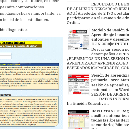
capacidades y actitudes, es decir
RESULTADOS DE 
e permita comparaciones
DE ADMISIÓN DESCARGAR RES
ión diagnóstica es importante, ya
AQUÍ Alrededor de 2,170 postula
participaron en el Examen de Ad
 inicial de los estudiantes.
Ordin...
ión diagnostica
.
Modelo de Sesión d
Aprendizaje basado
enfoques y desemp
DCN 2019|MINEDU
Descargar sesión p
desempeños APREN
¿ELEMENTOS DE UNA SESIÓN 
APRENDIZAJE? APRENDIZAJES
ESPERADOS (CAPACIDADES, CON
Sesión de aprendiz
primaria - Área Ma
sesión de aprendiza
matemática en Word 
SESIÓN DE APREND
...... DATOS INFOR
Institución Educativa:...
IMPORTANTE: Regi
auxiliar automatiza
todas las áreas del 
secundario | Ministe