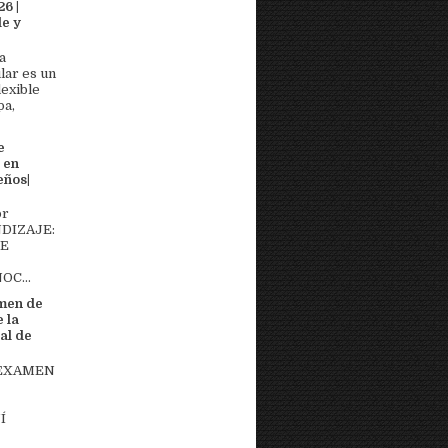
6 |
e y
a
lar es un
lexible
pa,
e
 en
eños|
or
DIZAJE:
DE
OC...
men de
 la
al de
 EXAMEN
Í