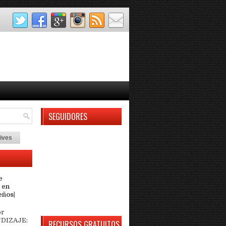
SEGUIDORES
ives
e
 en
eños|
or
DIZAJE:
RECURSOS GRATUITOS