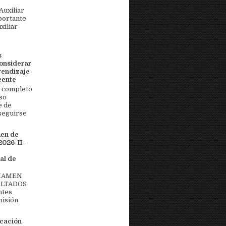
uxiliar
portante
xiliar
s
onsiderar
rendizaje
cente
 completo
so
e de
seguirse
men de
026-II -
al de
EXAMEN
ULTADOS
ntes
misión
icación