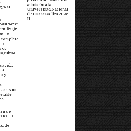
y
admisión a la
uye al
Universidad Nacional
de Huancavelica 2025-
II
s
onsiderar
rendizaje
cente
 completo
so
e de
seguirse
icación
6 |
e y
a
lar es un
lexible
pa,
men de
026-II -
al de