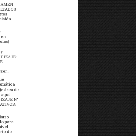
EXAMEN
ULTADOS
ntes
misión
e
 en
eños|
or
DIZAJE:
DE
OC...
aje
temática
je área de
aquí.
IZAJE N°
MATIVOS:
stro
do para
nivel
rio de