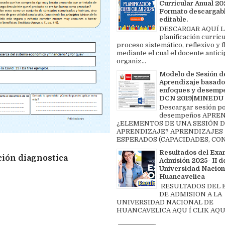
Curricular Anual 202
Formato descargabl
editable.
DESCARGAR AQUÍ L
planificación curricu
proceso sistemático, reflexivo y f
mediante el cual el docente antici
organiz...
Modelo de Sesión d
Aprendizaje basado
enfoques y desemp
DCN 2019|MINEDU
Descargar sesión p
desempeños APREN
¿ELEMENTOS DE UNA SESIÓN 
APRENDIZAJE? APRENDIZAJES
ESPERADOS (CAPACIDADES, CON
Resultados del Exa
ción diagnostica
Admisión 2025- II de
Universidad Nacion
Huancavelica
RESULTADOS DEL
DE ADMISION A LA
UNIVERSIDAD NACIONAL DE
HUANCAVELICA AQU Í CLIK AQU