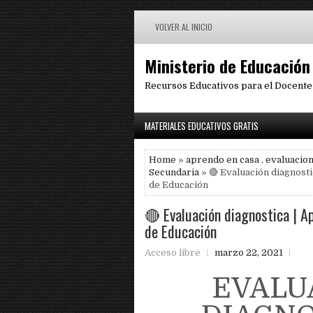
VOLVER AL INICIO
Ministerio de Educación
Recursos Educativos para el Docente
MATERIALES EDUCATIVOS GRATIS
Home
»
aprendo en casa
,
evaluacion
Secundaria
» 🔴 Evaluación diagnosti
de Educación
🔴 Evaluación diagnostica | Ap
de Educación
Acceso libre
marzo 22, 2021
EVALU