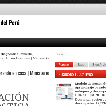
 del Perú
 diagnostica
,
minedu
,
ca | Aprendo en casa | Ministerio
Popular
Tags
Blog Arch
rendo en casa | Ministerio
RECURSOS EDUCATIVOS
Modelo de Sesión d
Aprendizaje basado
enfoques y desemp
ACIÓN
DCN 2019|MINEDU
Descargar sesión p
desempeños APREN