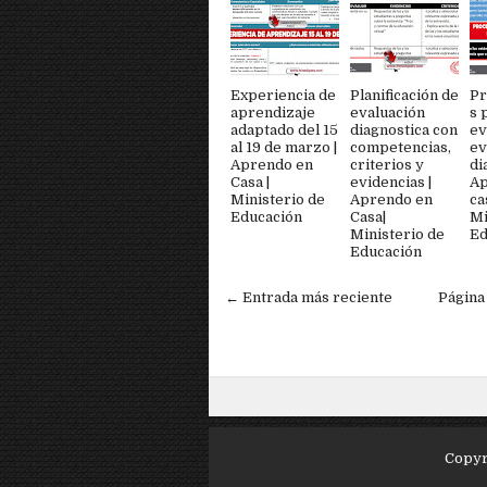
Experiencia de
Planificación de
Pr
aprendizaje
evaluación
s 
adaptado del 15
diagnostica con
ev
al 19 de marzo |
competencias,
ev
Aprendo en
criterios y
di
Casa |
evidencias |
Ap
Ministerio de
Aprendo en
ca
Educación
Casa|
Mi
Ministerio de
Ed
Educación
← Entrada más reciente
Página
Copyr