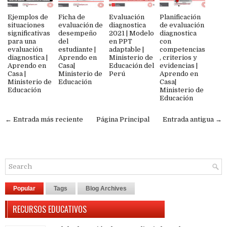
Ejemplos de
Ficha de
Evaluación
Planificación
situaciones
evaluación de
diagnostica
de evaluación
significativas
desempeño
2021 | Modelo
diagnostica
para una
del
en PPT
con
evaluación
estudiante |
adaptable |
competencias
diagnostica |
Aprendo en
Ministerio de
, criterios y
Aprendo en
Casa|
Educación del
evidencias |
Casa |
Ministerio de
Perú
Aprendo en
Ministerio de
Educación
Casa|
Educación
Ministerio de
Educación
← Entrada más reciente
Página Principal
Entrada antigua →
Popular
Tags
Blog Archives
RECURSOS EDUCATIVOS