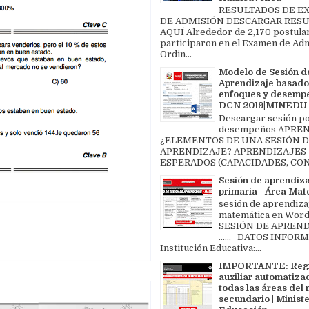
RESULTADOS DE 
DE ADMISIÓN DESCARGAR RES
AQUÍ Alrededor de 2,170 postula
participaron en el Examen de Ad
Ordin...
Modelo de Sesión d
Aprendizaje basado
enfoques y desemp
DCN 2019|MINEDU
Descargar sesión p
desempeños APREN
¿ELEMENTOS DE UNA SESIÓN 
APRENDIZAJE? APRENDIZAJES
ESPERADOS (CAPACIDADES, CON
Sesión de aprendiz
primaria - Área Ma
sesión de aprendiza
matemática en Word 
SESIÓN DE APREND
...... DATOS INFOR
Institución Educativa:...
IMPORTANTE: Regi
auxiliar automatiza
todas las áreas del 
secundario | Ministe