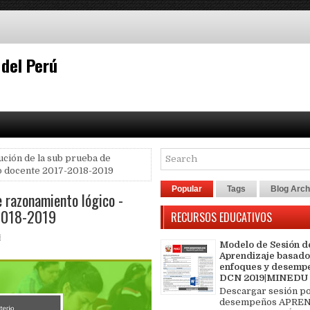
 del Perú
ución de la sub prueba de
o docente 2017-2018-2019
Popular
Tags
Blog Arch
e razonamiento lógico -
2018-2019
RECURSOS EDUCATIVOS
Modelo de Sesión d
Aprendizaje basado
enfoques y desemp
DCN 2019|MINEDU
Descargar sesión p
desempeños APREN