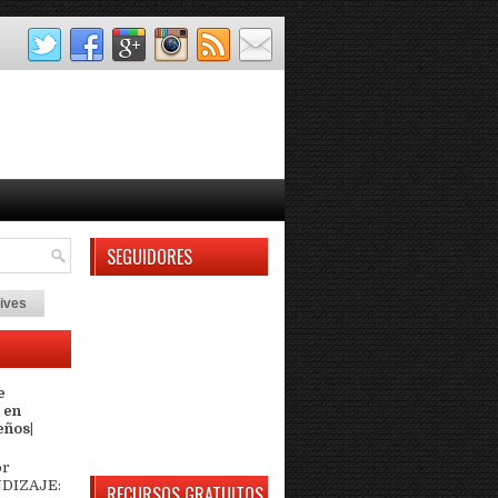
SEGUIDORES
ives
e
 en
eños|
or
DIZAJE:
RECURSOS GRATUITOS