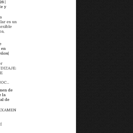
6 |
e y
a
lar es un
lexible
pa,
e
 en
eños|
or
DIZAJE:
DE
OC...
men de
 la
al de
 EXAMEN
Í