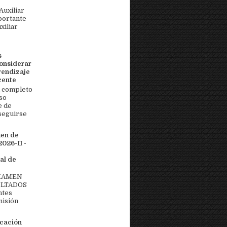
uxiliar
portante
xiliar
s
onsiderar
rendizaje
cente
 completo
so
e de
seguirse
men de
026-II -
al de
EXAMEN
ULTADOS
ntes
misión
icación