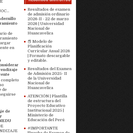
DE
Resultados de examen
OC...
de admisión ordinario
adernillo
2026-II - 22 de marzo
ramiento
2026 | Universidad
Nacional de
Huancavelica
ario de
bramiento
📕 Modelo de
cargar
Planificación
ente en
Curricular Anual 2026
| Formato descargable
s
y editable.
onsiderar
Resultados del Examen
rendizaje
de Admisión 2025- II
cente
de la Universidad
 completo
Nacional de
so
Huancavelica
e de
seguirse
ATENCIÓN | Plantilla
de estructura del
Proyecto Educativo
Institucional 2025 |
je de
Ministerio de
y
Educación del Perú
MINEDU
DE
#IMPORTANTE
ENDIZAJE
|Prueba de Examen de