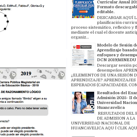
Curricular Anual 202
Formato descargabl
editable.
DESCARGAR AQUÍ L
planificación curricu
proceso sistemático, reflexivo y f
mediante el cual el docente antici
organiz...
Modelo de Sesión d
Aprendizaje basado
enfoques y desemp
DCN 2019|MINEDU
Descargar sesión p
desempeños APREN
¿ELEMENTOS DE UNA SESIÓN 
APRENDIZAJE? APRENDIZAJES
ESPERADOS (CAPACIDADES, CON
Resultados del Exa
Admisión 2025- II de
Universidad Nacion
Huancavelica
RESULTADOS DEL
DE ADMISION A LA
UNIVERSIDAD NACIONAL DE
HUANCAVELICA AQU Í CLIK AQU