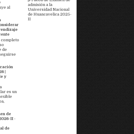
y
admisión a la
uye al
Universidad Nacional
de Huancavelica 2025-
II
s
onsiderar
rendizaje
cente
 completo
so
e de
seguirse
icación
6 |
e y
a
lar es un
lexible
pa,
men de
026-II -
al de