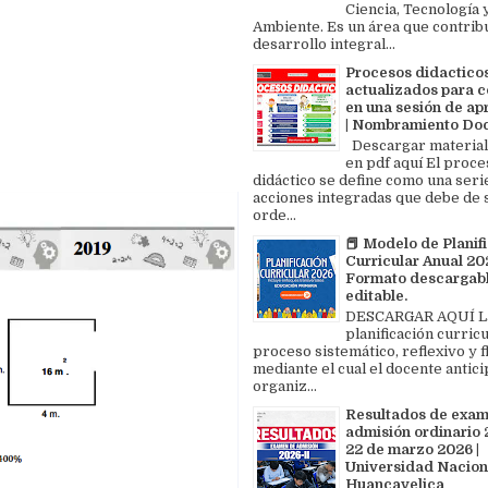
Ciencia, Tecnología 
Ambiente. Es un área que contrib
desarrollo integral...
Procesos didactico
actualizados para c
en una sesión de ap
| Nombramiento Do
Descargar material
en pdf aquí El proce
didáctico se define como una seri
acciones integradas que debe de 
orde...
📕 Modelo de Planif
Curricular Anual 202
Formato descargabl
editable.
DESCARGAR AQUÍ L
planificación curricu
proceso sistemático, reflexivo y f
mediante el cual el docente antici
organiz...
Resultados de exa
admisión ordinario 2
22 de marzo 2026 |
Universidad Nacion
Huancavelica