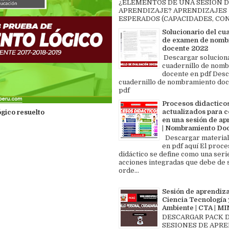
¿ELEMENTOS DE UNA SESIÓN 
APRENDIZAJE? APRENDIZAJES
ESPERADOS (CAPACIDADES, CON
Solucionario del cu
de examen de nomb
docente 2022
Descargar solucion
cuadernillo de nom
docente en pdf Des
cuadernillo de nombramiento doc
pdf
Procesos didactico
actualizados para c
gico resuelto
en una sesión de ap
| Nombramiento Do
Descargar material
en pdf aquí El proce
didáctico se define como una seri
acciones integradas que debe de 
orde...
Sesión de aprendiza
Ciencia Tecnología 
Ambiente | CTA | 
DESCARGAR PACK 
SESIONES DE APR