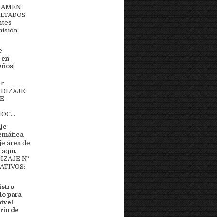
EXAMEN
ULTADOS
ntes
misión
e
 en
eños|
or
DIZAJE:
DE
OC...
aje
temática
je área de
aquí.
IZAJE N°
MATIVOS:
stro
do para
nivel
rio de