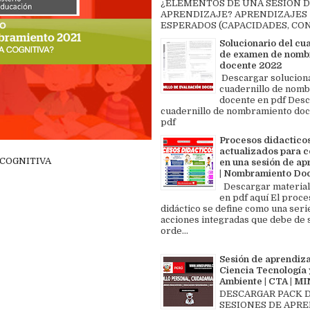
¿ELEMENTOS DE UNA SESIÓN 
APRENDIZAJE? APRENDIZAJES
ESPERADOS (CAPACIDADES, CON
Solucionario del cu
de examen de nomb
docente 2022
Descargar solucion
cuadernillo de nom
docente en pdf Des
cuadernillo de nombramiento doc
pdf
Procesos didactico
actualizados para c
COGNITIVA
en una sesión de ap
| Nombramiento Do
Descargar material
en pdf aquí El proce
didáctico se define como una seri
acciones integradas que debe de 
orde...
Sesión de aprendiza
Ciencia Tecnología 
Ambiente | CTA | 
DESCARGAR PACK 
SESIONES DE APR