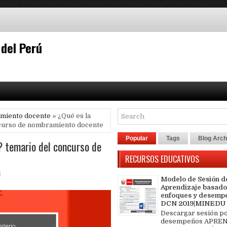
 del Perú
miento docente
» ¿Qué es la
ncurso de nombramiento docente
Popular
Tags
Blog Arch
? temario del concurso de
RECURSOS EDUCATIVOS
Modelo de Sesión d
Aprendizaje basado
enfoques y desemp
DCN 2019|MINEDU
Descargar sesión p
desempeños APREN