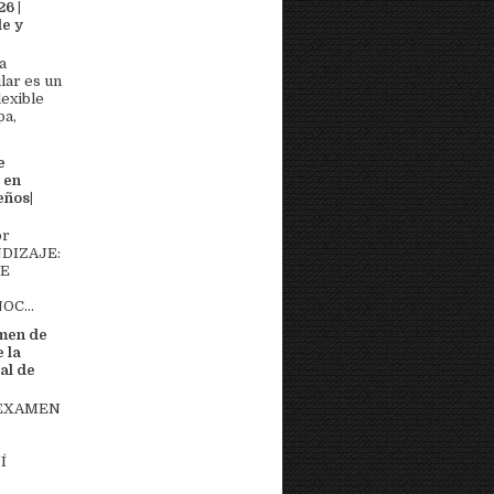
6 |
e y
a
lar es un
lexible
pa,
e
 en
eños|
or
DIZAJE:
DE
OC...
men de
 la
al de
 EXAMEN
Í