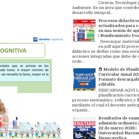
Ciencia, Tecnología 
Ambiente. Es un área que contrib
desarrollo integral...
Procesos didactico
actualizados para c
en una sesión de ap
| Nombramiento Do
Descargar material
en pdf aquí El proce
didáctico se define como una seri
acciones integradas que debe de 
orde...
📕 Modelo de Planif
Curricular Anual 202
Formato descargabl
editable.
DESCARGAR AQUÍ L
planificación curricu
proceso sistemático, reflexivo y f
mediante el cual el docente antici
organiz...
Resultados de exa
admisión ordinario 2
22 de marzo 2026 |
Universidad Nacion
Huancavelica