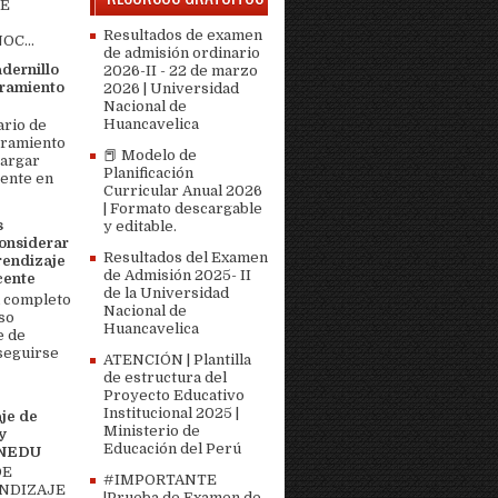
DE
Resultados de examen
OC...
de admisión ordinario
adernillo
2026-II - 22 de marzo
ramiento
2026 | Universidad
Nacional de
Huancavelica
ario de
bramiento
📕 Modelo de
cargar
Planificación
ente en
Curricular Anual 2026
| Formato descargable
s
y editable.
onsiderar
Resultados del Examen
rendizaje
de Admisión 2025- II
cente
de la Universidad
 completo
Nacional de
so
Huancavelica
e de
seguirse
ATENCIÓN | Plantilla
de estructura del
Proyecto Educativo
Institucional 2025 |
je de
Ministerio de
y
Educación del Perú
MINEDU
DE
#IMPORTANTE
ENDIZAJE
|Prueba de Examen de