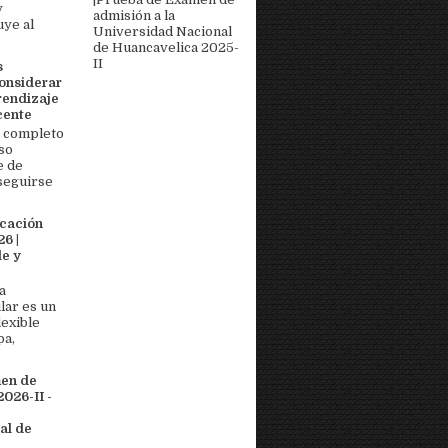
y
admisión a la
uye al
Universidad Nacional
de Huancavelica 2025-
II
s
onsiderar
rendizaje
cente
 completo
so
e de
seguirse
icación
6 |
e y
a
lar es un
lexible
pa,
men de
026-II -
al de