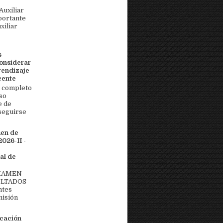
uxiliar
portante
xiliar
s
onsiderar
rendizaje
cente
 completo
so
e de
seguirse
men de
026-II -
al de
EXAMEN
ULTADOS
ntes
misión
icación