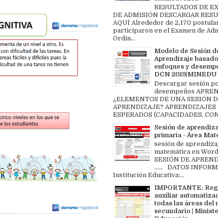
RESULTADOS DE 
DE ADMISIÓN DESCARGAR RES
AQUÍ Alrededor de 2,170 postula
participaron en el Examen de Ad
Ordin...
Modelo de Sesión d
Aprendizaje basado
enfoques y desemp
DCN 2019|MINEDU
Descargar sesión p
desempeños APREN
¿ELEMENTOS DE UNA SESIÓN 
APRENDIZAJE? APRENDIZAJES
ESPERADOS (CAPACIDADES, CON
Sesión de aprendiz
primaria - Área Ma
sesión de aprendiza
matemática en Word 
SESIÓN DE APREND
...... DATOS INFOR
Institución Educativa:...
IMPORTANTE: Regi
auxiliar automatiza
todas las áreas del 
secundario | Ministe