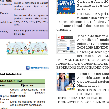
Curricular Anual 202
Formato descargabl
editable.
DESCARGAR AQUÍ L
planificación curricu
proceso sistemático, reflexivo y f
mediante el cual el docente antici
organiz...
Modelo de Sesión d
Aprendizaje basado
enfoques y desemp
DCN 2019|MINEDU
Descargar sesión p
desempeños APREN
¿ELEMENTOS DE UNA SESIÓN 
APRENDIZAJE? APRENDIZAJES
ESPERADOS (CAPACIDADES, CON
Resultados del Exa
Admisión 2025- II de
Universidad Nacion
Huancavelica
RESULTADOS DEL
DE ADMISION A LA
UNIVERSIDAD NACIONAL DE
HUANCAVELICA AQU Í CLIK AQU