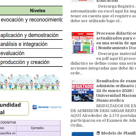
Educación
Descarga Registro A
automatizado en excel aqui Es im
tener en cuenta que el registro au
debe ser utilizado bajo el...
Procesos didactico
actualizados para c
en una sesión de ap
| Nombramiento Do
Descargar material
en pdf aquí El proce
didáctico se define como una seri
acciones integradas que debe de 
orde...
Resultados de exa
admisión ordinario 2
22 de marzo 2026 |
Universidad Nacion
Huancavelica
RESULTADOS DE 
DE ADMISIÓN DESCARGAR RES
AQUÍ Alrededor de 2,170 postula
participaron en el Examen de Ad
Ordin...
📕 Modelo de Planif