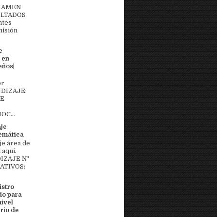
EXAMEN
ULTADOS
ntes
misión
e
 en
eños|
or
DIZAJE:
DE
OC...
aje
temática
je área de
aquí.
IZAJE N°
MATIVOS:
stro
do para
nivel
rio de