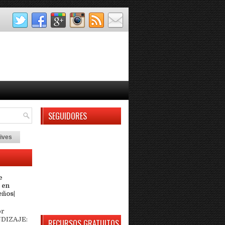
SEGUIDORES
ives
e
 en
eños|
or
DIZAJE:
RECURSOS GRATUITOS