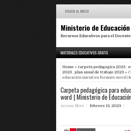
VOLVER AL INICIO
Ministerio de Educación
Recursos Educativos para el Docente
MATERIALES EDUCATIVOS GRATIS
Home
»
carpeta pedagogica 2023
,
e
2023
,
plan anual de trabajo 2023
» C
educación inicial en formato word | 
Carpeta pedagógica para educa
word | Ministerio de Educació
Acceso libre
febrero 13, 2023