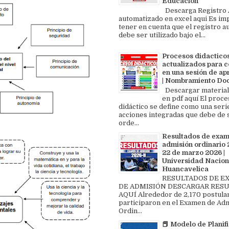
Educación
Descarga Registro A
automatizado en excel aqui Es im
tener en cuenta que el registro au
debe ser utilizado bajo el...
Procesos didactico
actualizados para c
en una sesión de ap
| Nombramiento Do
Descargar material
en pdf aquí El proce
didáctico se define como una seri
acciones integradas que debe de 
orde...
Resultados de exa
admisión ordinario 2
22 de marzo 2026 |
Universidad Nacion
Huancavelica
RESULTADOS DE 
DE ADMISIÓN DESCARGAR RES
AQUÍ Alrededor de 2,170 postula
participaron en el Examen de Ad
Ordin...
📕 Modelo de Planif