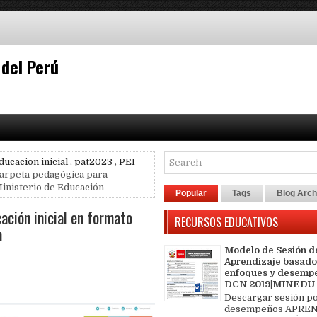
 del Perú
ducacion inicial
,
pat2023
,
PEI
arpeta pedagógica para
Ministerio de Educación
Popular
Tags
Blog Arch
ción inicial en formato
RECURSOS EDUCATIVOS
n
Modelo de Sesión d
Aprendizaje basado
enfoques y desemp
DCN 2019|MINEDU
Descargar sesión p
desempeños APREN