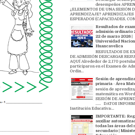
desempeños APREN
¿ELEMENTOS DE UNA SESIÓN 
APRENDIZAJE? APRENDIZAJES
ESPERADOS (CAPACIDADES, CON
Resultados de exa
admisión ordinario 2
22 de marzo 2026 |
Universidad Nacion
Huancavelica
RESULTADOS DE 
DE ADMISIÓN DESCARGAR RES
AQUÍ Alrededor de 2,170 postula
participaron en el Examen de Ad
Ordin...
Sesión de aprendiz
primaria - Área Ma
sesión de aprendiza
matemática en Word 
SESIÓN DE APREND
...... DATOS INFOR
Institución Educativa:...
IMPORTANTE: Regi
auxiliar automatiza
todas las áreas del 
secundario | Ministe