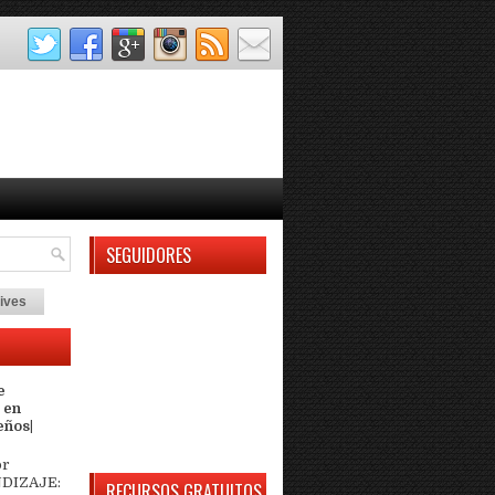
SEGUIDORES
ives
e
 en
eños|
or
DIZAJE:
RECURSOS GRATUITOS