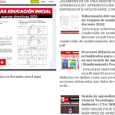
¿ELEMENTOS DE UNA SESIÓN 
APRENDIZAJE? APRENDIZAJES
ESPERADOS (CAPACIDADES, CON
Solucionario del cu
de examen de nomb
docente 2022
Descargar solucion
cuadernillo de nom
docente en pdf Des
cuadernillo de nombramiento doc
pdf
Procesos didactico
actualizados para c
en una sesión de ap
| Nombramiento Do
Descargar material
en pdf aquí El proce
ca en formato word aquí
didáctico se define como una seri
acciones integradas que debe de 
orde...
Sesión de aprendiza
Ciencia Tecnología 
Ambiente | CTA | 
DESCARGAR PACK 
SESIONES DE APR