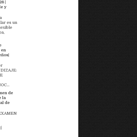
6 |
e y
a
lar es un
lexible
pa,
e
 en
eños|
or
DIZAJE:
DE
OC...
men de
 la
al de
 EXAMEN
Í