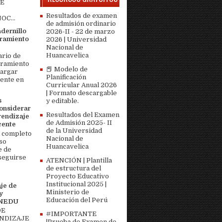
DE
Resultados de examen
OC...
de admisión ordinario
adernillo
2026-II - 22 de marzo
ramiento
2026 | Universidad
Nacional de
Huancavelica
ario de
bramiento
📕 Modelo de
cargar
Planificación
ente en
Curricular Anual 2026
| Formato descargable
s
y editable.
onsiderar
Resultados del Examen
rendizaje
de Admisión 2025- II
cente
de la Universidad
 completo
Nacional de
so
Huancavelica
e de
seguirse
ATENCIÓN | Plantilla
de estructura del
Proyecto Educativo
Institucional 2025 |
je de
Ministerio de
y
Educación del Perú
MINEDU
DE
#IMPORTANTE
ENDIZAJE
|Prueba de Examen de