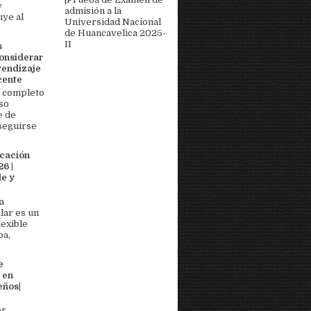
y
admisión a la
uye al
Universidad Nacional
de Huancavelica 2025-
II
s
onsiderar
rendizaje
cente
 completo
so
e de
seguirse
icación
6 |
e y
a
lar es un
lexible
pa,
e
 en
eños|
or