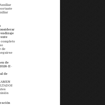
uxiliar
portante
xiliar
s
onsiderar
rendizaje
cente
 completo
so
e de
seguirse
men de
026-II -
al de
EXAMEN
ULTADOS
ntes
misión
icación