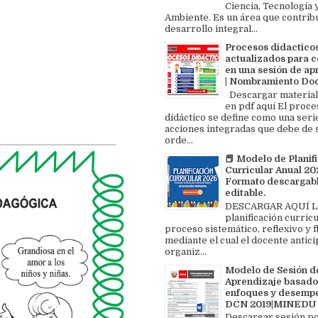
Ciencia, Tecnología 
Ambiente. Es un área que contrib
desarrollo integral...
Procesos didactico
actualizados para c
en una sesión de ap
| Nombramiento Do
Descargar material
en pdf aquí El proce
didáctico se define como una seri
acciones integradas que debe de 
orde...
📕 Modelo de Planif
Curricular Anual 202
Formato descargabl
editable.
DESCARGAR AQUÍ L
planificación curricu
proceso sistemático, reflexivo y f
mediante el cual el docente antici
organiz...
Modelo de Sesión d
Aprendizaje basado
enfoques y desemp
DCN 2019|MINEDU
Descargar sesión p