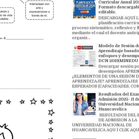
Curricular Anual 202
Formato descargabl
editable.
DESCARGAR AQUÍ L
planificación curricu
proceso sistemático, reflexivo y f
mediante el cual el docente antici
organiz...
Modelo de Sesión d
Aprendizaje basado
enfoques y desemp
DCN 2019|MINEDU
Descargar sesión p
desempeños APREN
¿ELEMENTOS DE UNA SESIÓN 
APRENDIZAJE? APRENDIZAJES
ESPERADOS (CAPACIDADES, CON
Resultados del Exa
Admisión 2025- II de
Universidad Nacion
Huancavelica
RESULTADOS DEL
DE ADMISION A LA
UNIVERSIDAD NACIONAL DE
HUANCAVELICA AQU Í CLIK AQU