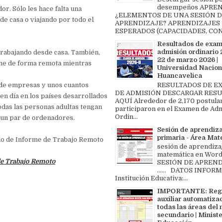
desempeños APREN
r. Sólo les hace falta una
¿ELEMENTOS DE UNA SESIÓN 
de casa o viajando por todo el
APRENDIZAJE? APRENDIZAJES
ESPERADOS (CAPACIDADES, CON
Resultados de exa
admisión ordinario 2
trabajando desde casa. También,
22 de marzo 2026 |
me de forma remota mientras
Universidad Nacion
Huancavelica
RESULTADOS DE 
o de empresas y unos cuantos
DE ADMISIÓN DESCARGAR RES
en día en los países desarrollados
AQUÍ Alrededor de 2,170 postula
odas las personas adultas tengan
participaron en el Examen de Ad
Ordin...
 un par de ordenadores.
Sesión de aprendiz
primaria - Área Ma
lo de Informe de Trabajo Remoto
sesión de aprendiza
matemática en Word 
e Trabajo Remoto
SESIÓN DE APREND
...... DATOS INFOR
Institución Educativa:...
IMPORTANTE: Regi
auxiliar automatiza
todas las áreas del 
secundario | Ministe