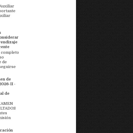
uxiliar
portante
xiliar
s
onsiderar
rendizaje
cente
 completo
so
e de
seguirse
men de
026-II -
al de
EXAMEN
ULTADOS
ntes
misión
icación