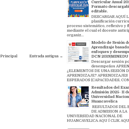
Curricular Anual 202
Formato descargabl
editable.
DESCARGAR AQUÍ L
planificación curricu
proceso sistemático, reflexivo y f
mediante el cual el docente antici
organiz...
Modelo de Sesión d
Aprendizaje basado
enfoques y desemp
 Principal
Entrada antigua →
DCN 2019|MINEDU
Descargar sesión p
desempeños APREN
¿ELEMENTOS DE UNA SESIÓN 
APRENDIZAJE? APRENDIZAJES
ESPERADOS (CAPACIDADES, CON
Resultados del Exa
Admisión 2025- II de
Universidad Nacion
Huancavelica
RESULTADOS DEL
DE ADMISION A LA
UNIVERSIDAD NACIONAL DE
HUANCAVELICA AQU Í CLIK AQU