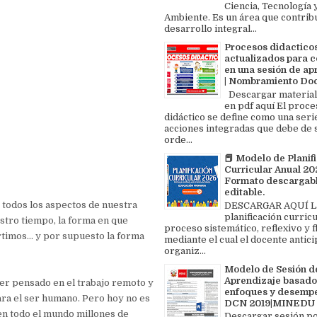
Ciencia, Tecnología 
Ambiente. Es un área que contrib
desarrollo integral...
Procesos didactico
actualizados para c
en una sesión de ap
| Nombramiento Do
Descargar material
en pdf aquí El proce
didáctico se define como una seri
acciones integradas que debe de 
orde...
📕 Modelo de Planif
Curricular Anual 202
Formato descargabl
editable.
 todos los aspectos de nuestra
DESCARGAR AQUÍ L
planificación curricu
stro tiempo, la forma en que
proceso sistemático, reflexivo y f
rtimos… y por supuesto la forma
mediante el cual el docente antici
organiz...
Modelo de Sesión d
Aprendizaje basado
er pensado en el trabajo remoto y
enfoques y desemp
ara el ser humano. Pero hoy no es
DCN 2019|MINEDU
 en todo el mundo millones de
Descargar sesión p