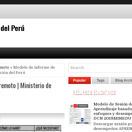
 del Perú
emoto
» Modelo de informe de
ación del Perú
Popular
Tags
Blog Arch
remoto | Ministerio de
RECURSOS EDUCATIVOS
Modelo de Sesión d
Aprendizaje basado
enfoques y desemp
DCN 2019|MINEDU
Descargar sesión p
desempeños APREN