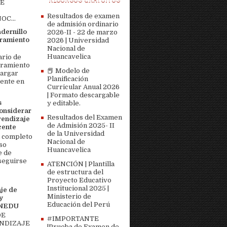
DE
Resultados de examen
OC...
de admisión ordinario
adernillo
2026-II - 22 de marzo
ramiento
2026 | Universidad
Nacional de
Huancavelica
ario de
bramiento
📕 Modelo de
cargar
Planificación
ente en
Curricular Anual 2026
| Formato descargable
s
y editable.
onsiderar
Resultados del Examen
rendizaje
de Admisión 2025- II
cente
de la Universidad
 completo
Nacional de
so
Huancavelica
e de
seguirse
ATENCIÓN | Plantilla
de estructura del
Proyecto Educativo
Institucional 2025 |
je de
Ministerio de
y
Educación del Perú
MINEDU
DE
#IMPORTANTE
ENDIZAJE
|Prueba de Examen de