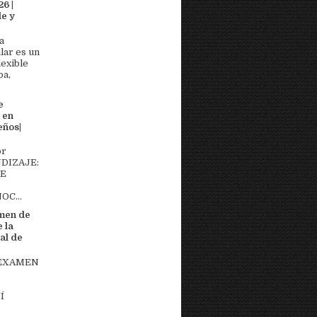
6 |
e y
a
lar es un
lexible
pa,
e
 en
eños|
or
DIZAJE:
DE
OC...
men de
 la
al de
 EXAMEN
Í