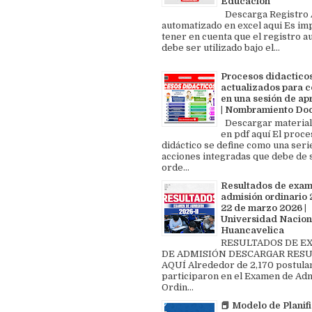
Educación
Descarga Registro A
automatizado en excel aqui Es im
tener en cuenta que el registro au
debe ser utilizado bajo el...
Procesos didactico
actualizados para c
en una sesión de ap
| Nombramiento Do
Descargar material
en pdf aquí El proce
didáctico se define como una seri
acciones integradas que debe de 
orde...
Resultados de exa
admisión ordinario 2
22 de marzo 2026 |
Universidad Nacion
Huancavelica
RESULTADOS DE 
DE ADMISIÓN DESCARGAR RES
AQUÍ Alrededor de 2,170 postula
participaron en el Examen de Ad
Ordin...
📕 Modelo de Planif