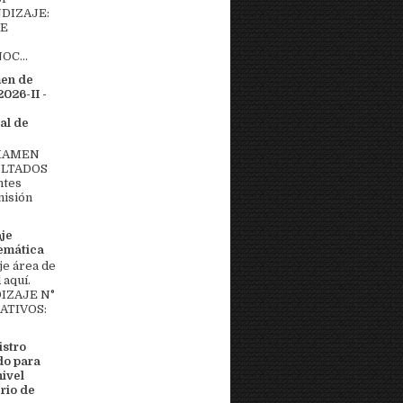
DIZAJE:
DE
OC...
men de
026-II -
al de
EXAMEN
ULTADOS
ntes
misión
aje
temática
je área de
aquí.
IZAJE N°
MATIVOS:
stro
do para
nivel
rio de