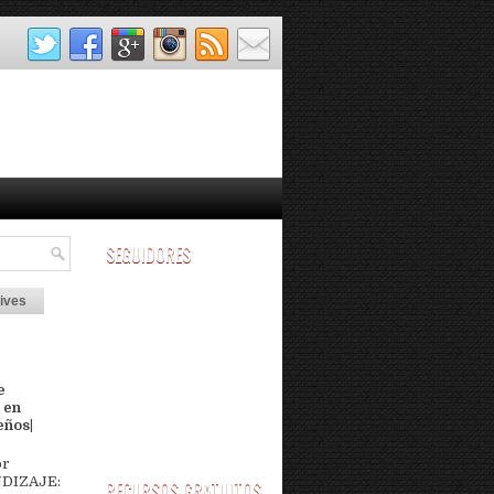
SEGUIDORES
ives
e
 en
eños|
or
DIZAJE:
RECURSOS GRATUITOS