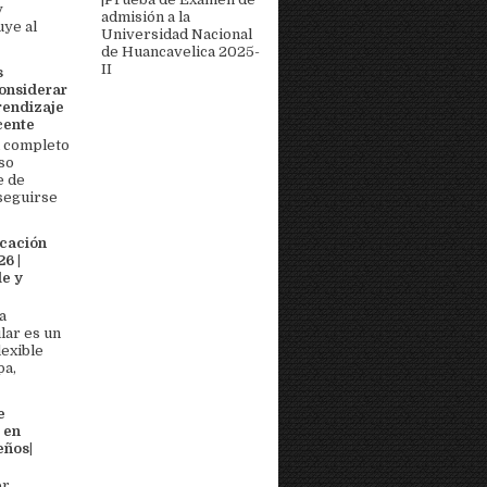
y
admisión a la
uye al
Universidad Nacional
de Huancavelica 2025-
II
s
onsiderar
rendizaje
cente
 completo
so
e de
seguirse
icación
6 |
e y
a
lar es un
lexible
pa,
e
 en
eños|
or