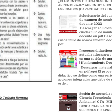
¿ELEMENTOS DE UNA SESIÓN 
APRENDIZAJE? APRENDIZAJES
ESPERADOS (CAPACIDADES, CON
Solucionario del cu
de examen de nomb
docente 2022
Descargar solucion
cuadernillo de nom
docente en pdf Des
cuadernillo de nombramiento doc
pdf
Procesos didactico
actualizados para c
en una sesión de ap
| Nombramiento Do
Descargar material
en pdf aquí El proce
didáctico se define como una seri
acciones integradas que debe de 
orde...
Sesión de aprendiza
Ciencia Tecnología 
e Trabajo Remoto
Ambiente | CTA | 
DESCARGAR PACK 
SESIONES DE APR