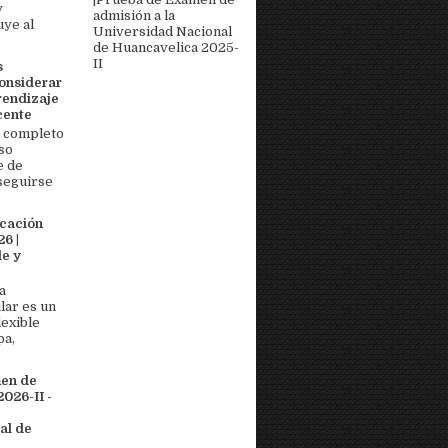
y
admisión a la
uye al
Universidad Nacional
de Huancavelica 2025-
II
s
onsiderar
rendizaje
cente
 completo
so
e de
seguirse
icación
6 |
e y
a
lar es un
lexible
pa,
men de
026-II -
al de