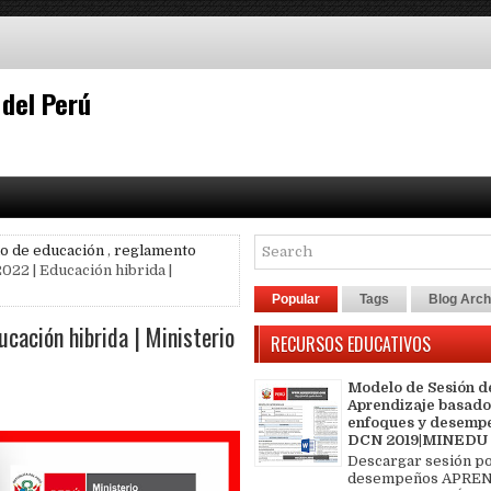
 del Perú
io de educación
,
reglamento
22 | Educación hibrida |
Popular
Tags
Blog Arch
cación hibrida | Ministerio
RECURSOS EDUCATIVOS
Modelo de Sesión d
Aprendizaje basado
enfoques y desemp
DCN 2019|MINEDU
Descargar sesión p
desempeños APREN