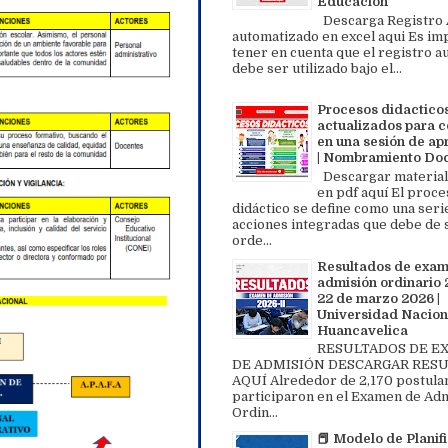
Educación
Descarga Registro A
automatizado en excel aqui Es im
tener en cuenta que el registro au
debe ser utilizado bajo el...
Procesos didactico
actualizados para c
en una sesión de ap
| Nombramiento Do
Descargar material
en pdf aquí El proce
didáctico se define como una seri
acciones integradas que debe de 
orde...
Resultados de exa
admisión ordinario 2
22 de marzo 2026 |
Universidad Nacion
Huancavelica
RESULTADOS DE 
DE ADMISIÓN DESCARGAR RES
AQUÍ Alrededor de 2,170 postula
participaron en el Examen de Ad
Ordin...
📕 Modelo de Planif