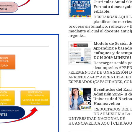
Curricular Anual 202
Formato descargabl
editable.
DESCARGAR AQUÍ L
planificación curricu
proceso sistemático, reflexivo y f
mediante el cual el docente antici
organiz...
Modelo de Sesión d
Aprendizaje basado
enfoques y desemp
DCN 2019|MINEDU
Descargar sesión p
desempeños APREN
¿ELEMENTOS DE UNA SESIÓN 
APRENDIZAJE? APRENDIZAJES
ESPERADOS (CAPACIDADES, CON
Resultados del Exa
Admisión 2025- II de
Universidad Nacion
Huancavelica
RESULTADOS DEL
DE ADMISION A LA
UNIVERSIDAD NACIONAL DE
HUANCAVELICA AQU Í CLIK AQU