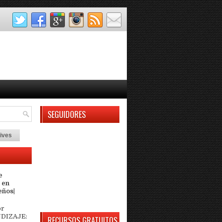
SEGUIDORES
ives
e
 en
eños|
or
DIZAJE:
RECURSOS GRATUITOS