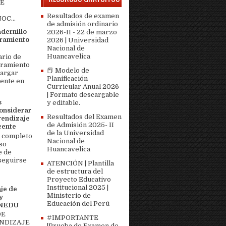
DE
Resultados de examen
OC...
de admisión ordinario
adernillo
2026-II - 22 de marzo
ramiento
2026 | Universidad
Nacional de
Huancavelica
ario de
bramiento
📕 Modelo de
cargar
Planificación
ente en
Curricular Anual 2026
| Formato descargable
s
y editable.
onsiderar
Resultados del Examen
rendizaje
de Admisión 2025- II
cente
de la Universidad
 completo
Nacional de
so
Huancavelica
e de
seguirse
ATENCIÓN | Plantilla
de estructura del
Proyecto Educativo
Institucional 2025 |
je de
Ministerio de
y
Educación del Perú
MINEDU
DE
#IMPORTANTE
ENDIZAJE
|Prueba de Examen de