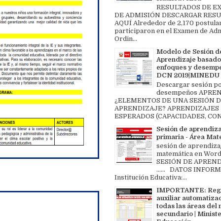
RESULTADOS DE 
DE ADMISIÓN DESCARGAR RES
AQUÍ Alrededor de 2,170 postula
participaron en el Examen de Ad
Ordin...
Modelo de Sesión d
Aprendizaje basado
enfoques y desemp
DCN 2019|MINEDU
Descargar sesión p
desempeños APREN
¿ELEMENTOS DE UNA SESIÓN 
APRENDIZAJE? APRENDIZAJES
ESPERADOS (CAPACIDADES, CON
Sesión de aprendiz
primaria - Área Ma
sesión de aprendiza
matemática en Word 
SESIÓN DE APREND
...... DATOS INFOR
Institución Educativa:...
IMPORTANTE: Regi
auxiliar automatiza
todas las áreas del 
secundario | Ministe