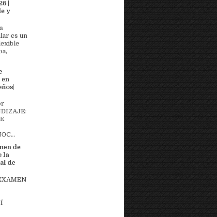
6 |
e y
a
lar es un
lexible
pa,
e
 en
eños|
or
DIZAJE:
DE
OC...
men de
 la
al de
 EXAMEN
Í