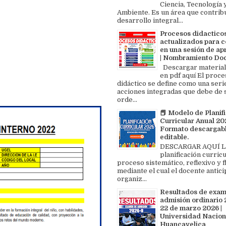
Ciencia, Tecnología 
Ambiente. Es un área que contrib
desarrollo integral...
Procesos didactico
actualizados para c
en una sesión de ap
| Nombramiento Do
Descargar material
en pdf aquí El proce
didáctico se define como una seri
acciones integradas que debe de 
orde...
📕 Modelo de Planif
Curricular Anual 202
Formato descargabl
editable.
DESCARGAR AQUÍ L
planificación curricu
proceso sistemático, reflexivo y f
mediante el cual el docente antici
organiz...
Resultados de exa
admisión ordinario 2
22 de marzo 2026 |
Universidad Nacion
Huancavelica