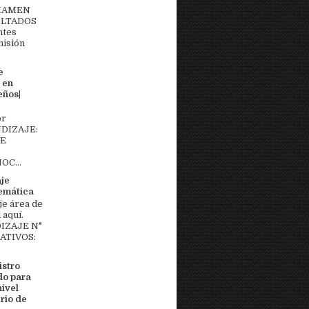
EXAMEN
ULTADOS
ntes
misión
e
 en
eños|
or
DIZAJE:
DE
OC...
aje
temática
je área de
aquí.
IZAJE N°
MATIVOS:
stro
do para
nivel
rio de