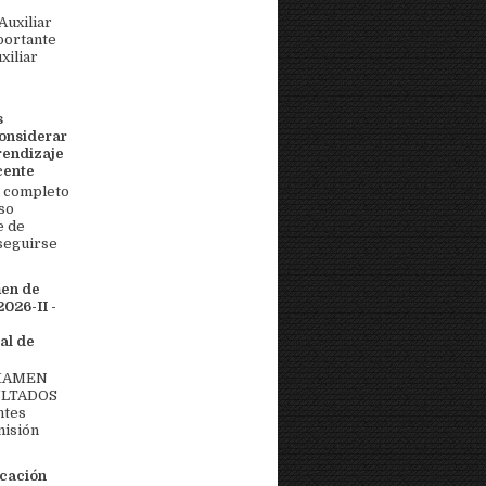
uxiliar
portante
xiliar
s
onsiderar
rendizaje
cente
 completo
so
e de
seguirse
men de
026-II -
al de
EXAMEN
ULTADOS
ntes
misión
icación