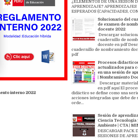
¿ELEMENTOS DE UNA SESIÓN 
APRENDIZAJE? APRENDIZAJES
ESPERADOS (CAPACIDADES, CON
Solucionario del cu
de examen de nomb
docente 2022
Descargar solucion
cuadernillo de nom
docente en pdf Des
cuadernillo de nombramiento doc
pdf
Procesos didactico
actualizados para c
en una sesión de ap
| Nombramiento Do
Descargar material
en pdf aquí El proce
ento interno 2022
didáctico se define como una seri
acciones integradas que debe de 
orde...
Sesión de aprendiza
Ciencia Tecnología 
Ambiente | CTA | 
DESCARGAR PACK 
SESIONES DE APR